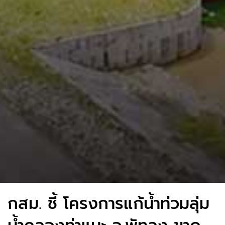
กสม. ชี้ โครงการแก้น้ำท่วมลุ่ม