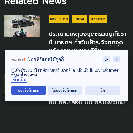
Related News
POLITICS
LOCAL
SAFETY
ประณามเหตุยิงจุดตรวจบูเก๊ะซา
มี นายกฯ กำชับเฝ้าระวังทุกจุด
หลังความรุนแรงถี่ขึ้น
ไทยพีบีเอสใช้คุกกี้
EN
TH
23 กรกฎาคม 2026
เว็บไซต์ของเรามีการจัดเก็บคุกกี้ โปรดศึกษาเพิ่มเติมที่นโยบายคุ้มครอง
ข้อมูลส่วนบุคคล
SOCIAL MOVEMENT
GLOBAL
เพิ่มเติม
LAW & RIGHTS
LOCAL
POLLUTION
ยอมรับทั้งหมด
ไม่ยอมรับทั้งหมด
ปิด
ยื่น กสม.สอบ ปม ตร.เชียงใหม่
ใช้กำลังต่อประชาชน -
กป.อพช.จี้ ไทย-จีน จัดการ
เหมืองเมียนมา แก้มลพิษข้าม