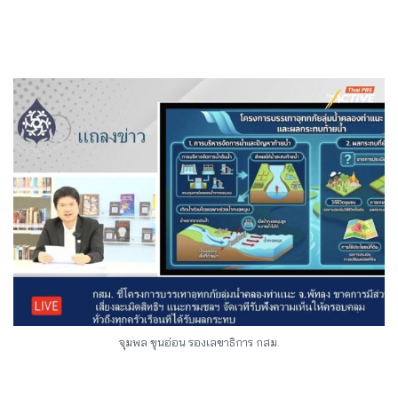
จุมพล ขุนอ่อน รองเลขาธิการ กสม.