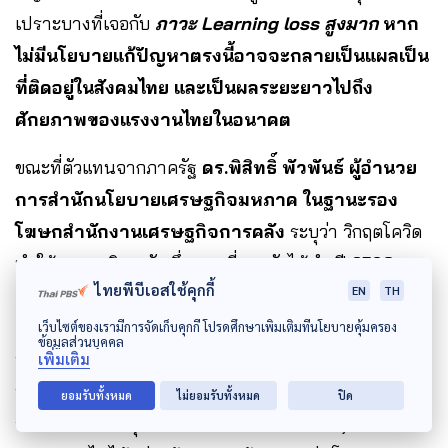
เปราะบางที่เจอกับ
ภาวะ Learning loss สูงมาก
หาก
ไม่มีนโยบายแก้ปัญหาตรงนี้อาจจะกลายเป็นแผลเป็น
ที่ติดอยู่ในสังคมไทย และเป็นผลระยะยาวไปถึง
ศักยภาพของแรงงานไทยในอนาคต
ขณะที่ตัวแทนจากภาครัฐ
ดร.พิสิทธิ์ พัวพันธ์ ผู้อำนวย
การสำนักนโยบายเศรษฐกิจมหภาค ในฐานะรอง
โฆษกสำนักงานเศรษฐกิจการคลัง
ระบุว่า วิกฤตโควิด
ทำให้เศรษฐกิจชะงัก ซึ่งแผนที่ภาครัฐได้ทำ ปี 2563 ออก
ไทยพีบีเอสใช้คุกกี้
EN
TH
เงินกู้ 1 ล้านล้านบาท และปี 2564 ออก พ.ร.ก.เงินกู้อีก 5
แสนล้านบาท เบ็ดเสร็จนอกเหนือจากงบประมาณแผ่นดิน
เว็บไซต์ของเรามีการจัดเก็บคุกกี้ โปรดศึกษาเพิ่มเติมที่นโยบายคุ้มครอง
ข้อมูลส่วนบุคคล
ที่ทำรายปีจะมีเงิน 1.5 ล้านล้านบาท ที่มีหน่วยงานหลัก
เพิ่มเติม
พยายามเยียวยาและฟื้นฟูเศรษฐกิจ และการจัดการ
ยอมรับทั้งหมด
ไม่ยอมรับทั้งหมด
ปิด
วัคซีน สาธารณสุข ซึ่งจะเห็นว่าโครงการต่างๆ ช่วย