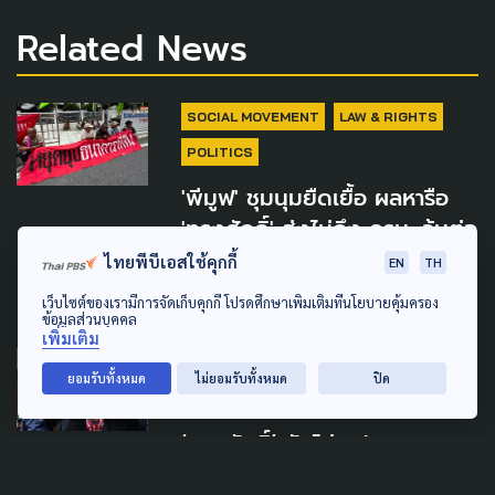
Related News
SOCIAL MOVEMENT
LAW & RIGHTS
POLITICS
'พีมูฟ' ชุมนุมยืดเยื้อ ผลหารือ
'ทรงศักดิ์' ส่งไม่ถึง ครม. ลุ้นต่อ
สัปดาห์หน้า
ไทยพีบีเอสใช้คุกกี้
EN
TH
5 สิงหาคม 2026
เว็บไซต์ของเรามีการจัดเก็บคุกกี้ โปรดศึกษาเพิ่มเติมที่นโยบายคุ้มครอง
ข้อมูลส่วนบุคคล
เพิ่มเติม
POLITICS
LAW & RIGHTS
ยอมรับทั้งหมด
ไม่ยอมรับทั้งหมด
ปิด
SOCIAL MOVEMENT
‘ทรงศักดิ์’ ยันไม่ยุบ! บจธ. สวน
ทาง ‘ปกรณ์’ ย้ำ ไม่ขยายเวลา