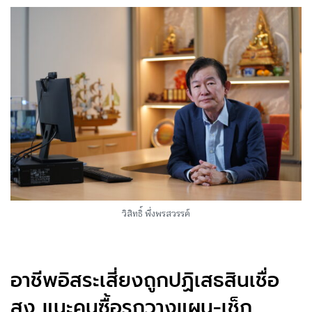
วิสิทธิ์ พึ่งพรสวรรค์
อาชีพอิสระเสี่ยงถูกปฏิเสธสินเชื่อ
สูง แนะคนซื้อรถวางแผน-เช็ก