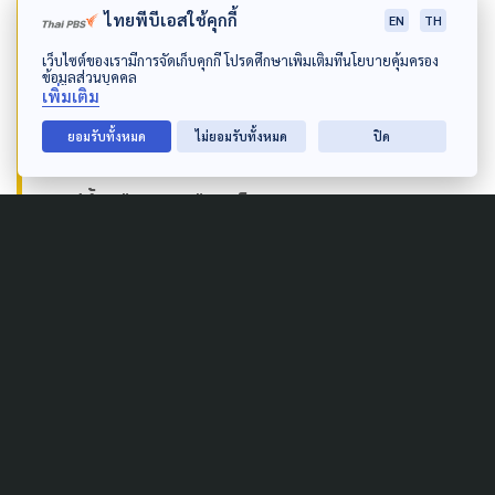
ไทยพีบีเอสใช้คุกกี้
EN
TH
ค่อนข้างดีขึ้น ฉะนั้นคาดการณ์อีก 4-5 เดือน
เว็บไซต์ของเรามีการจัดเก็บคุกกี้ โปรดศึกษาเพิ่มเติมที่นโยบายคุ้มครอง
ข้างหน้า สถานการณ์จะกลับมาค่อนข้างดีขึ้น
ข้อมูลส่วนบุคคล
เพิ่มเติม
การแข่งขันในตลาดก็จะกลับมารุนแรง แต่คงไม่
ยอมรับทั้งหมด
ไม่ยอมรับทั้งหมด
ปิด
เหมือนเดิม เพราะทุกคนมีการบาดเจ็บ ก็จะปรับ
ตัวดีขึ้นเดือนหกเดือนเจ็ด”
สุรพล กล่าว
Author
AUTHOR