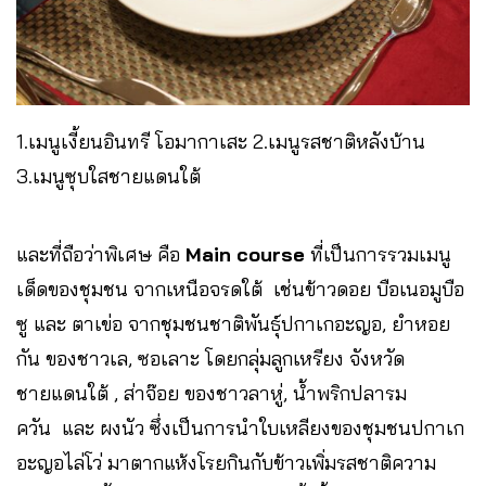
1.เมนูเงี้ยนอินทรี โอมากาเสะ 2.เมนูรสชาติหลังบ้าน
3.เมนูซุบใสชายแดนใต้
และที่ถือว่าพิเศษ คือ
Main course
ที่เป็นการรวมเมนู
เด็ดของชุมชน จากเหนือจรดใต้ เช่นข้าวดอย บือเนอมูบือ
ซู และ ตาเข่อ จากชุมชนชาติพันธุ์ปกาเกอะญอ, ยำหอย
กัน ของชาวเล, ซอเลาะ โดยกลุ่มลูกเหรียง จังหวัด
ชายแดนใต้ , ส่าจ๊อย ของชาวลาหู่, น้ำพริกปลารม
ควัน และ ผงนัว ซึ่งเป็นการนำใบเหลียงของชุมชนปกาเก
อะญอไล่โว่ มาตากแห้งโรยกินกับข้าวเพิ่มรสชาติความ