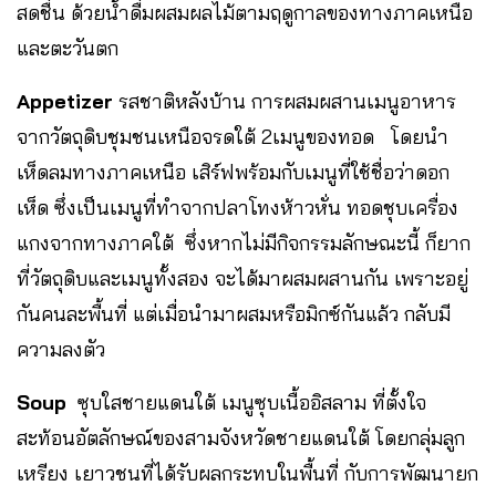
สดชื่น ด้วยน้ำดื่มผสมผลไม้ตามฤดูกาลของทางภาคเหนือ
และตะวันตก
Appetizer
รสชาติหลังบ้าน การผสมผสานเมนูอาหาร
จากวัตถุดิบชุมชนเหนือจรดใต้ 2เมนูของทอด โดยนำ
เห็ดลมทางภาคเหนือ เสิร์ฟพร้อมกับเมนูที่ใช้ชื่อว่าดอก
เห็ด ซึ่งเป็นเมนูที่ทำจากปลาโทงห้าวหั่น ทอดชุบเครื่อง
แกงจากทางภาคใต้ ซึ่งหากไม่มีกิจกรรมลักษณะนี้ ก็ยาก
ที่วัตถุดิบและเมนูทั้งสอง จะได้มาผสมผสานกัน เพราะอยู่
กันคนละพื้นที่ แต่เมื่อนำมาผสมหรือมิกซ์กันแล้ว กลับมี
ความลงตัว
Soup
ซุบใสชายแดนใต้ เมนูซุบเนื้ออิสลาม ที่ตั้งใจ
สะท้อนอัตลักษณ์ของสามจังหวัดชายแดนใต้ โดยกลุ่มลูก
เหรียง เยาวชนที่ได้รับผลกระทบในพื้นที่ กับการพัฒนายก