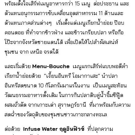
พร้อมตั้งใจเสิร์ฟเมนูอาหารกว่า 15 เมนู ต่อประธาน และ
ตัวแทนอนุกรรมการขับเคลื่อนอุตสาหกรรม 11 ด้านและ
ตัวแทนภาคส่วนต่างๆ เริ่มตั้งแต่เมนูเรียกน้ำย่อย ป๊อบ
คอนดอย ที่ทำจากข้าวฟ่าง และข้าวเกรียบปลา หรือกือ
โป๊ะจากจังหวัดชายแดนใต้ เพื่อเปิดให้ไปสำผัสเสน่ห์
ชุมชน จาก เหนือ จรดใต้
และเริ่มด้วย
Menu-Bouche
เมนูแรกเสิร์ฟแบบพอดีคำ
เรียกน้ำย่อยด้วย “เงี้ยนอินทรี โอมากาเสะ” นำปลา
อินทรีสดขนาด 10 กิโลกรัมมาแร่ในงาน เป็นเมนูสะท้อน
วัฒนธรรมอาหารดั้งเดิม ในการกินปลาดิบคู่น้ำจิ้มซีฟู๊ด
ผสมถั่วตัด จากเกาะเต่า สุราษฎร์ธานี ที่มาพร้อมกับความ
สดฉ่ำของวัตถุดิบของชุมชนชาวเกาะกลางทะเล
ต่อด้วย
Infuse Water ฤดูอินฟิวซ์
ที่ปลุกความ