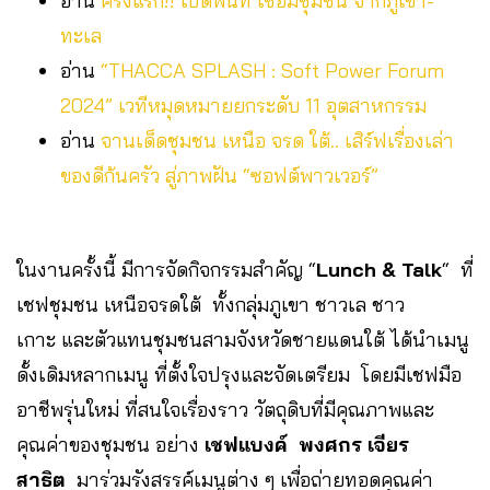
อ่าน
ครั้งแรก!! เปิดพื้นที่ เชื่อมชุมชน จากภูเขา-
ทะเล
อ่าน
“THACCA SPLASH : Soft Power Forum
2024” เวทีหมุดหมายยกระดับ 11 อุตสาหกรรม
อ่าน
จานเด็ดชุมชน เหนือ จรด ใต้.. เสิร์ฟเรื่องเล่า
ของดีก้นครัว สู่ภาพฝัน “ซอฟต์พาวเวอร์”
ในงานครั้งนี้ มีการจัดกิจกรรมสำคัญ “
Lunch & Talk
“ ที่
เชฟชุมชน เหนือจรดใต้ ทั้งกลุ่มภูเขา ชาวเล ชาว
เกาะ และตัวแทนชุมชนสามจังหวัดชายแดนใต้ ได้นำเมนู
ดั้งเดิมหลากเมนู ที่ตั้งใจปรุงและจัดเตรียม โดยมีเชฟมือ
อาชีพรุ่นใหม่ ที่สนใจเรื่องราว วัตถุดิบที่มีคุณภาพและ
คุณค่าของชุมชน อย่าง
เชฟแบงค์ พงศกร เจียร
สาธิต
มาร่วมรังสรรค์เมนูต่าง ๆ เพื่อถ่ายทอดคุณค่า