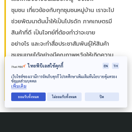
ชุมชน เกี่ยวข้องกับทุกชุมชนหมู่บ้าน เราจะไป
ช่วยพัฒนาต้นน้ำให้เป็นโปรดัก ภาคเกษตรมี
สินค้าที่ดี เป็นโจทย์ที่ต้องทำว่าจะขาย
อย่างไร และจะทำสื่อประชาสัมพันธุ์ให้สินค้า
ชุมชนขายได้อย่างมีคุณภาพหวังให้เกิดความ
สำเร็จในปีหน้า“
ไทยพีบีเอสใช้คุกกี้
EN
TH
เว็บไซต์ของเรามีการจัดเก็บคุกกี้ โปรดศึกษาเพิ่มเติมที่นโยบายคุ้มครอง
ชุมพล แจ้งไพร ประธานอนุกรรมการขับเคลื่อน
ข้อมูลส่วนบุคคล
เพิ่มเติม
อุตสาหกรรมด้านอาหาร
ยอมรับทั้งหมด
ไม่ยอมรับทั้งหมด
ปิด