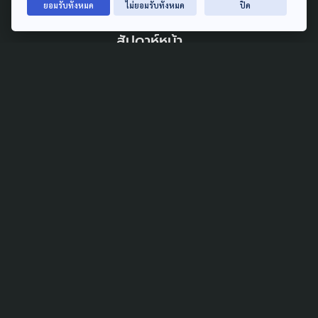
'พีมูฟ' ชุมนุมยืดเยื้อ ผลหารือ
ยอมรับทั้งหมด
ไม่ยอมรับทั้งหมด
ปิด
'ทรงศักดิ์' ส่งไม่ถึง ครม. ลุ้นต่อ
สัปดาห์หน้า
5 สิงหาคม 2026
SOCIAL MOVEMENT
ECONOMY
POLITICS
SUSTAINABLE
ตั้ง คกก.ทำแผนพัฒนาภาคใต้
ครม.รับทราบข้อเรียกร้อง SEC
Watch
5 สิงหาคม 2026
POLITICS
LAW & RIGHTS
SOCIAL MOVEMENT