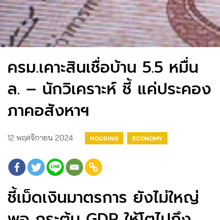
ครม.เคาะสินเชื่อบ้าน 5.5 หมื่น
ล. – นักวิเคราะห์ ชี้ แค่ประคอง
ภาคอสังหาฯ
12 พฤศจิกายน 2024
HOUSING
ECONOMY
ชี้เม็ดเงินมาตรการ ยังไม่ใหญ่
พอ กระตุ้น GDP ให้โตไปถึง