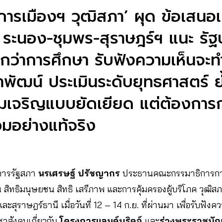
ารเมืองฯ วุฒิสภา’ ผุด ข้อเสนอเบ
ี่ ระนอง-ชุมพร-สุราษฎร์ฯ แนะ รั
ว่าการศึกษา รับฟังความเห็นจะท
าพัฒน์ ประเมินระดับยุทธศาสตร์ ย้
มเจริญแบบยัดเยียด แต่ต้องการ
วมอย่างแท้จริง
อาคารรัฐสภา
นรเศรษฐ์ ปรัชญากร
ประธานคณะกรรมาธิการกา
สิทธิมนุษยชน สิทธิ เสรีภาพ และการคุ้มครองผู้บริโภค วุฒิ
ละสุราษฎร์ธานี เมื่อวันที่ 12 – 14 ก.ย. ที่ผ่านมา เพื่อรับฟัง
สังคมเกี่ยวกับ
โครงการแลนด์บริดจ์
และ
ร่างพระราชบัญญ