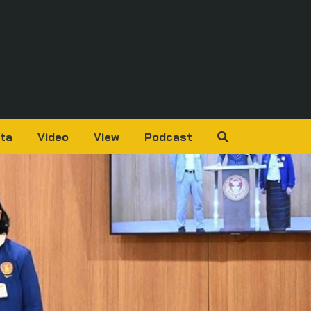
ta
Video
View
Podcast