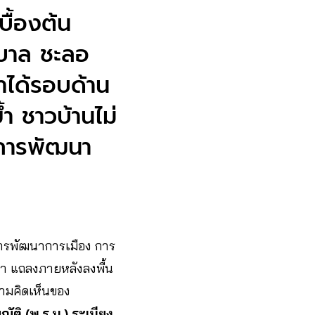
ื้องต้น
ฐบาล ชะลอ
ำได้รอบด้าน
ำ ชาวบ้านไม่
การพัฒนา
รพัฒนาการเมือง การ
สภา แถลงภายหลังลงพื้น
ความคิดเห็นของ
ัติ (พ.ร.บ.) ระเบียง