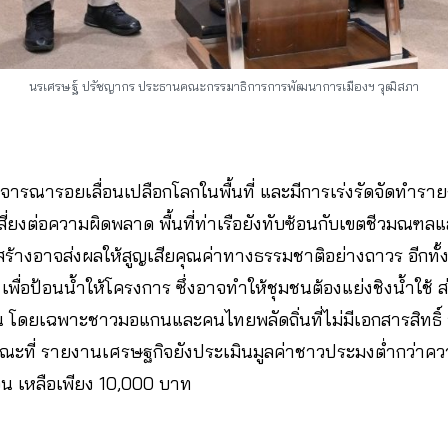
นรเศรษฐ์ ปรัชญากร ประธานคณะกรรมาธิการการพัฒนาการเมืองฯ วุฒิสภา
พิจารณารอยเลื่อนเปลือกโลกในพื้นที่ และมีการเร่งรัดจัดทำร
ยงต่อความผิดพลาด พื้นที่ท่าเรือยังทับซ้อนกับเขตชีวมณฑลและ
ร้างอาจส่งผลให้สูญเสียคุณค่าทางธรรมชาติอย่างถาวร อีกท
 เพื่อป้อนน้ำให้โครงการ ซึ่งอาจทำให้ชุมชนต้องแย่งชิงน้ำใช้ ส
โดยเฉพาะชาวมอแกนและคนไทยพลัดถิ่นที่ไม่มีเอกสารสิทธิ์ 
ับ ขณะที่ รายงานเศรษฐกิจยังประเมินมูลค่าชาวประมงต่ำกว่าคว
อน เหลือเพียง 10,000 บาท