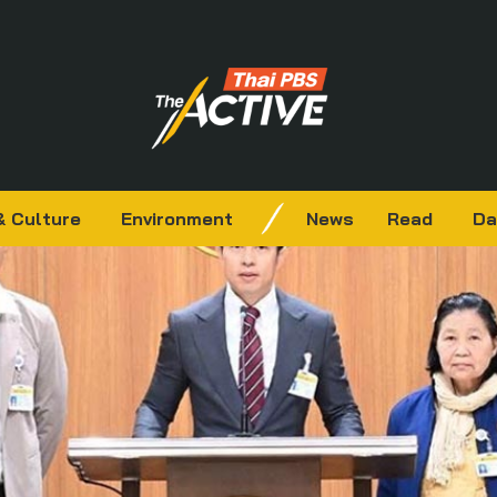
& Culture
Environment
News
Read
Da