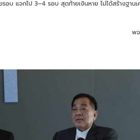
ยรอบ แจกไป 3–4 รอบ สุดท้ายเงินหาย ไม่ได้สร้างฐานเศร
พจ