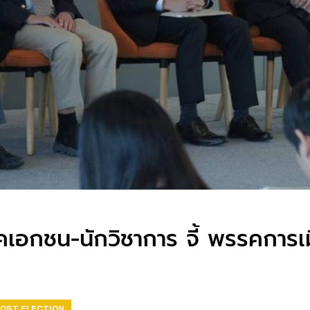
คเอกชน-นักวิชาการ จี้ พรรคการเ
OST ELECTION