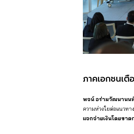
ภาคเอกชนเตือน
พจน์ อร่ามวัฒนานนท
ความห่วงใยต่อแนวทาง
แจกจ่ายเงินโดยขาด