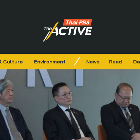
& Culture
Environment
News
Read
Da