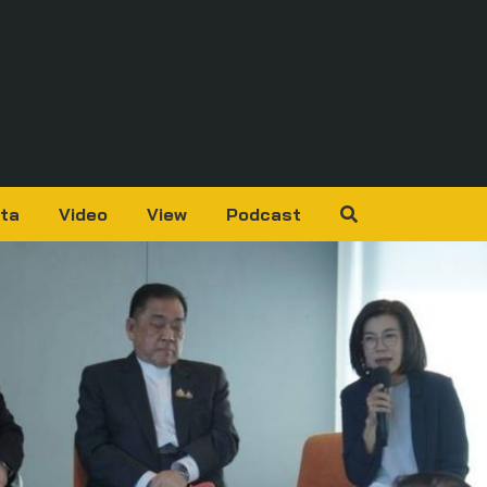
ta
Video
View
Podcast