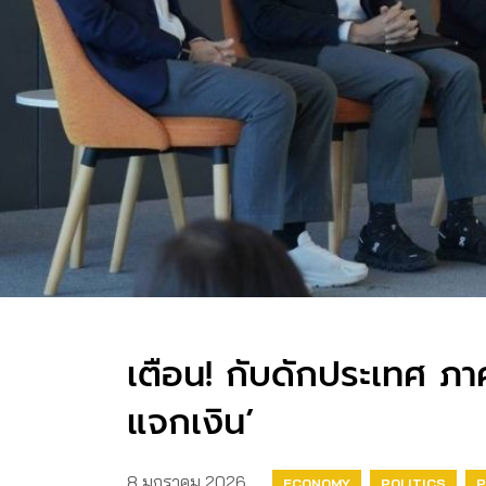
เตือน! กับดักประเทศ ภา
แจกเงิน’
8 มกราคม 2026
ECONOMY
POLITICS
P