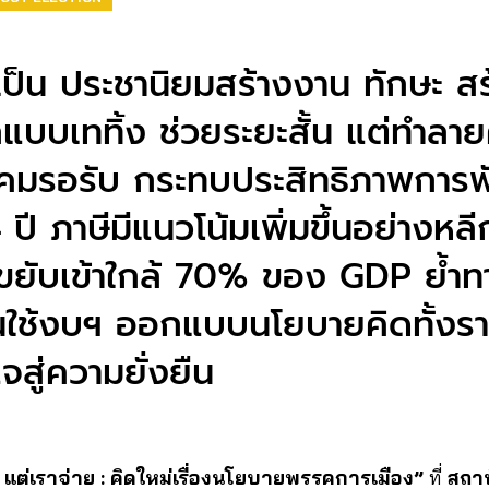
เป็น ประชานิยมสร้างงาน ทักษะ ส
จกแบบเททิ้ง ช่วยระยะสั้น แต่ทำล
งคมรอรับ กระทบประสิทธิภาพการ
ี ภาษีมีแนวโน้มเพิ่มขึ้นอย่างหลีกเ
ะขยับเข้าใกล้ 70% ของ GDP ย้ำ
นใช้งบฯ ออกแบบนโยบายคิดทั้งร
จสู่ความยั่งยืน
แต่เราจ่าย : คิดใหม่เรื่องนโยบายพรรคการเมือง”
ที่
สถาบ