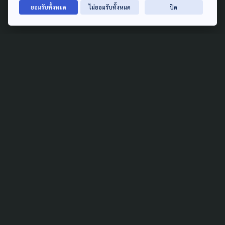
ยอมรับทั้งหมด
ไม่ยอมรับทั้งหมด
ปิด
5 สิงหาคม 2026
SOCIAL MOVEMENT
POLITICS
SEC Watch ปลุกม็อบใส่ขาสั้น
จี้ 'อนุทิน' อย่าผิดสัญญา! หยุด
แลนด์บริดจ์-SEC-เขียนแผน
พัฒนาภาคใต้ใหม่
4 สิงหาคม 2026
SOCIAL MOVEMENT
SUSTAINABLE
'รักษ์พะโต๊ะ' จี้ รัฐบาลยกเลิก
ศึกษา EIA-EHIA ภายใต้ 'แลนด์
บริดจ์' ทั้งหมด
2 สิงหาคม 2026