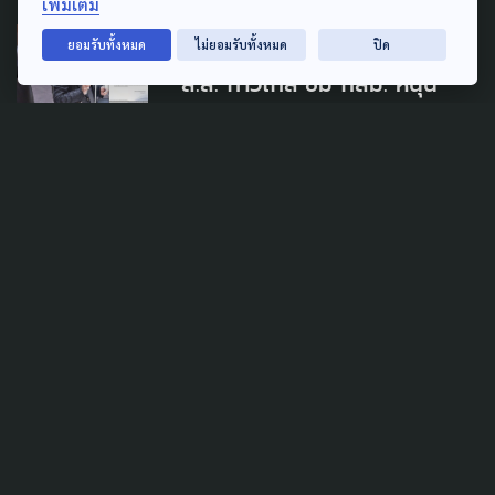
เพิ่มเติม
GENDER & SEXUALITY
ยอมรับทั้งหมด
ไม่ยอมรับทั้งหมด
ปิด
ส.ส. ก้าวไกล ชม กสม. หนุน
สมรสเท่าเทียม แม้ช้ากว่าภาค
ประชาชน
7 กันยายน 2022
GENDER & SEXUALITY
ทำไมไทยยังไม่พร้อม #สมรส
เท่าเทียม อีกด้าน พ.ร.บ.คู่ชีวิต
16 มิถุนายน 2022
PUBLIC HEALTH
GENDER & SEXUALITY
WELFARE