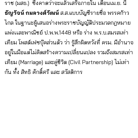
ราช (มสธ.) ซึ่งคาดว่าจะแล้วเสร็จภายใน เดือนเม.ย. นี้
ธัญวัจน์ กมลวงศ์วัฒน์
ส.ส.แบบบัญชีรายชื่อ พรรคก้าว
ไกล ในฐานะผู้เสนอร่างพระราชบัญญัติประมวลกฎหมาย
แพ่งเเละพาณิชย์ ป.พ.พ.1448 หรือ ร่าง พ.ร.บ.สมรสเท่า
เทียม โพสต์เฟซบุ๊คส่วนตัว ว่า รู้สึกผิดหวังที่ ครม. มีอำนาจ
อยู่ในมือแต่ไม่คิดสร้างความเปลี่ยนแปลง รวมถึงสมรสเท่า
เทียม (Marriage) และคู่ชีวิต (Civil Partnership) ไม่เท่า
กัน ทั้ง สิทธิ ศักดิ์ศรี และ สวัสดิการ