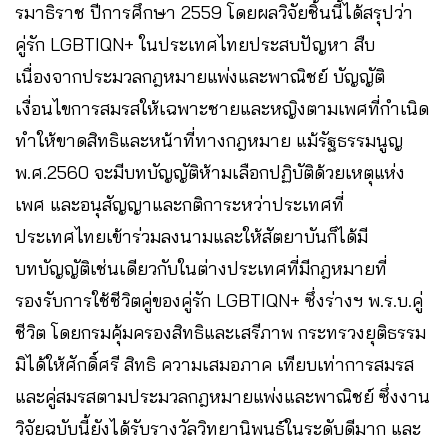
รมาธิราช ปีการศึกษา 2559 โดยผลวิจัยชิ้นนี้ได้สรุปว่า
คู่รัก LGBTIQN+ ในประเทศไทยประสบปัญหา สืบ
เนื่องจากประมวลกฎหมายแพ่งและพาณิชย์ บัญญัติ
เงื่อนไขการสมรสให้เฉพาะชายและหญิงตามเพศที่กำเนิด
ทำให้ขาดสิทธิและหน้าที่ทางกฎหมาย แม้รัฐธรรมนูญ
พ.ศ.2560 จะมีบทบัญญัติห้ามเลือกปฏิบัติด้วยเหตุแห่ง
เพศ และอนุสัญญาและกติการะหว่าประเทศที่
ประเทศไทยเข้าร่วมลงนามและให้สัตยาบันก็ได้มี
บทบัญญัติเช่นเดียวกับในต่างประเทศที่มีกฎหมายที่
รองรับการใช้ชีวิตคู่ของคู่รัก LGBTIQN+ ซึ่งร่างฯ พ.ร.บ.คู่
ชีวิต โดยกรมคุ้มครองสิทธิและเสรีภาพ กระทรวงยุติธรรม
มิได้ให้ศักดิ์ศรี สิทธิ ความเสมอภาค เทียบเท่าการสมรส
และคู่สมรสตามประมวลกฎหมายแพ่งและพาณิชย์ ซึ่งงาน
วิจัยฉบับนี้ยังได้รับรางวัลวิทยานิพนธ์ในระดับดีมาก และ