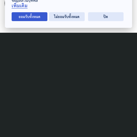
The Active
ข้อมูลส่วนบุคคล
เพิ่มเติม
กองบรรณาธิการ The Active
ยอมรับทั้งหมด
ไม่ยอมรับทั้งหมด
ปิด
Related News
SAFETY
เยียวยาเหยื่อ ก่อเหตุยิงใน
โรงเรียน ศธ.สั่งยกระดับความ
ปลอดภัยทั่วประเทศ
7 สิงหาคม 2026
SOCIAL MOVEMENT
WELFARE