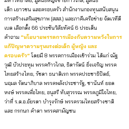
มหาวิทยาลัย, มูลนิธิหญิงชายก้าวไกล, มูลนิธิ
เด็ก เยาวชน และครอบครัว สำนักงานกองทุนสนับสนุน
การสร้างเสริมสุขภาพ (สสส.) และภาคีเครือข่าย จัดเวทีดี
เบต เลือกตั้ง 66 ประชันวิสัยทัศน์ 6 ประเด็น
คำถาม
“นโยบายพรรคการเมืองกับความหวังในการ
แก้ปัญหาความรุนแรงต่อเด็ก ผู้หญิง และ
ครอบครัว”
โดยมี 8 พรรคการเมืองเข้าร่วม ได้แก่ ณัฐ
วุฒิ บัวประทุม พรรคก้าวไกล, ธิดารัตน์ ยิ่งเจริญ พรรค
ไทยสร้างไทย, รัชดา ธนาดิเรก พรรคประชาธิปัตย์,
นฤมล รัตนาภิบาล พรรคพลังประชารัฐ, ชานันท์ ยอด
หงษ์ พรรคเพื่อไทย, อนุสรี ทับสุวรรณ พรรคภูมิใจไทย,
ว่าที่ ร.ต.อ.อัยรดา บำรุงรักษ์ พรรครวมไทยสร้างชาติ
และ กรกนก คำตา พรรคสามัญชน