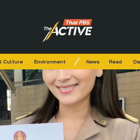
& Culture
Environment
News
Read
Da