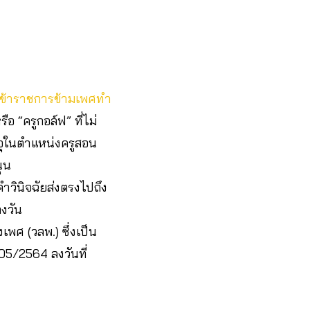
ห้ข้าราชการข้ามเพศทำ
อ “ครูกอล์ฟ” ที่ไม่
จุในตำแหน่งครูสอน
ุน
ำวินิจฉัยส่งตรงไปถึง
งวัน
พศ (วลพ.) ซึ่งเป็น
05/2564 ลงวันที่