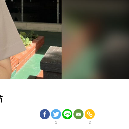
้
1
2