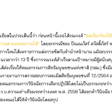
อียดในประเด็นนี้ว่า ก่อนหน้านี้เธอได้รณรงค์ “
ขอเรียกร้องใ
งกายตามเพศสภาพได้”
โดยยกกรณีของ ปัณณภัสร์ สวัสดิ์ภัสร์ หรื
การใหม่ได้เพราะการแต่งกายขัดกับคำนำหน้านาม แม้จะบรร
วลากว่า 13 ปี ซึ่งการรณรงค์สำเร็จตามเป้าหมายมีผู้สนับสน
ส่งเรื่องให้คณะกรรมการสิทธิมนุษยชนแห่งชาติ (กสม.) ซึ่งมีค
มรายงานการตรวจสอบการละเมิดสิทธิมนุษยชนที่ 72/2564 ล
ะคณะกรรมการวินิจฉัยการเลือกปฏิบัติโดยไม่เป็นธรรมระหว่างเ
ร.บ.ความเท่าเทียมระหว่างเพศ พ.ศ. 2558 ได้ออกคำวินิจฉัย 
สองคณะได้ให้คำวินิจฉัยโดยสรุป