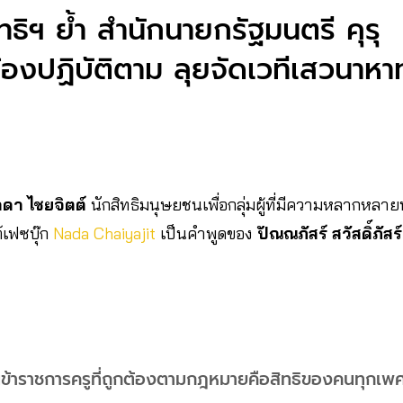
ธิฯ ย้ำ สำนักนายกรัฐมนตรี คุรุ
องปฏิบัติตาม ลุยจัดเวทีเสวนาห
ดา ไชยจิตต์
นักสิทธิมนุษยชนเพื่อกลุ่มผู้ที่มีความหลากหลา
เฟซบุ๊ก
Nada Chaiyajit
เป็นคำพูดของ
ปัณณภัสร์ สวัสดิ์ภัสร์
นข้าราชการครูที่ถูกต้องตามกฎหมายคือสิทธิของคนทุกเพศ