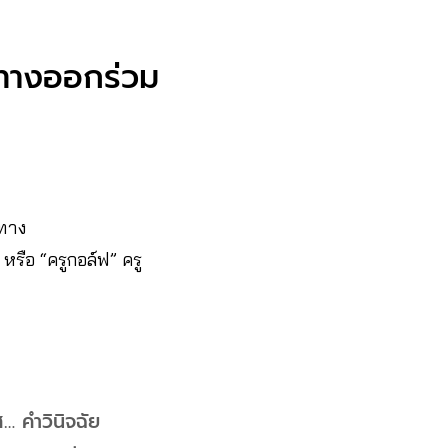
าทางออกร่วม
ยทาง
หรือ “ครูกอล์ฟ” ครู
… คำวินิจฉัย