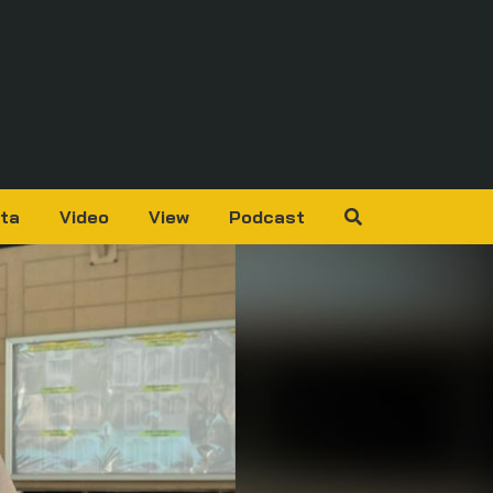
ta
Video
View
Podcast