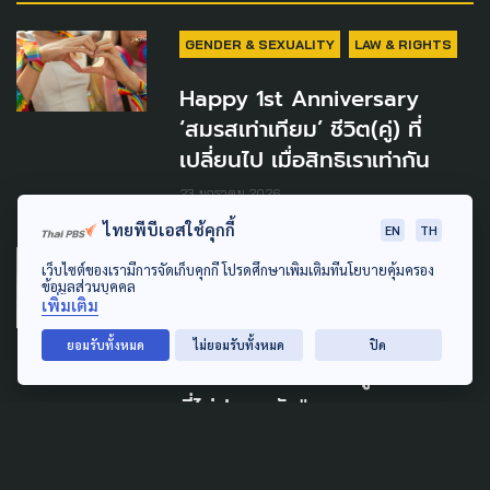
GENDER & SEXUALITY
LAW & RIGHTS
Happy 1st Anniversary
‘สมรสเท่าเทียม’ ชีวิต(คู่) ที่
เปลี่ยนไป เมื่อสิทธิเราเท่ากัน
23 มกราคม 2026
ไทยพีบีเอสใช้คุกกี้
EN
TH
GENDER & SEXUALITY
LAW & RIGHTS
เว็บไซต์ของเรามีการจัดเก็บคุกกี้ โปรดศึกษาเพิ่มเติมที่นโยบายคุ้มครอง
ข้อมูลส่วนบุคคล
เพิ่มเติม
"ประโยชน์ที่เกิดกับ LGBTQIAN+
น้อยมาก หากเทียบกับความเสีย
ยอมรับทั้งหมด
ไม่ยอมรับทั้งหมด
ปิด
หายที่อาจเกิดขึ้นกับผู้ได้รับเลือด
ที่ไม่ปลอดภัย"
20 กันยายน 2025