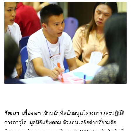
วัฒนา เกี๋ยงพา
เจ้าหน้าที่สนับสนุนโครงการและปฏิบัติ
การอาวุโส มูลนิธิแอ็พคอม ตัวแทนเครือข่ายที่ร่วมจัด