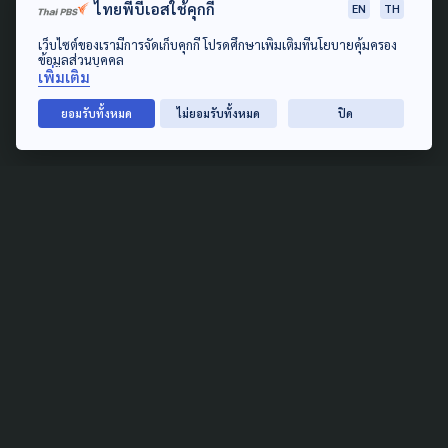
ค้านยุบ 'ธนาคารที่ดิน' หวั่นฟาง
ไทยพีบีเอสใช้คุกกี้
EN
TH
เส้นสุดท้าย ทลายความหวัง
เว็บไซต์ของเรามีการจัดเก็บคุกกี้ โปรดศึกษาเพิ่มเติมที่นโยบายคุ้มครอง
'สิทธิที่ดิน' คนจน สู่ วิกฤต
ข้อมูลส่วนบุคคล
เพิ่มเติม
ศรัทธารัฐบาล
ยอมรับทั้งหมด
ไม่ยอมรับทั้งหมด
ปิด
3 สิงหาคม 2026
WELFARE
ภาคประชาชนผลักดันข้อเสนอ
เร่งด่วน 'ยกระดับสวัสดิการ
สังคม'
22 มิถุนายน 2026
SOCIAL MOVEMENT
HOUSING
LAW & RIGHTS
URBAN
คนจนเมือง