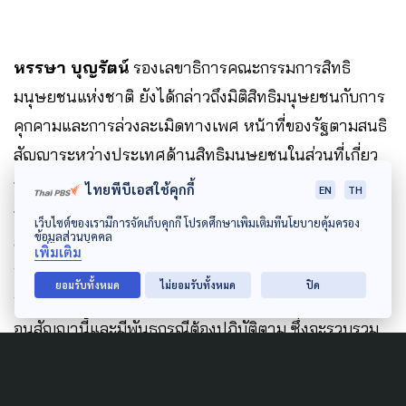
หรรษา บุญรัตน์
รองเลขาธิการคณะกรรมการสิทธิ
มนุษยชนแห่งชาติ ยังได้กล่าวถึงมิติสิทธิมนุษยชนกับการ
คุกคามและการล่วงละเมิดทางเพศ หน้าที่ของรัฐตามสนธิ
สัญญาระหว่างประเทศด้านสิทธิมนุษยชนในส่วนที่เกี่ยว
กับการกระทำรุนแรงที่เกี่ยวเนื่องกับเพศ กลไกทาง
ไทยพีบีเอสใช้คุกกี้
EN
TH
กฎหมายและนโยบายในการคุ้มครองผู้ถูกคุกคามหรือล่วง
เว็บไซต์ของเรามีการจัดเก็บคุกกี้ โปรดศึกษาเพิ่มเติมที่นโยบายคุ้มครอง
ข้อมูลส่วนบุคคล
ละเมิดทางเพศ รวมทั้งข้อเสนอแนะของคณะกรรมการ
เพิ่มเติม
ประจำอนุสัญญาว่าด้วยการขจัดการเลือกปฏิบัติต่อสตรีใน
ยอมรับทั้งหมด
ไม่ยอมรับทั้งหมด
ปิด
ทุกรูปแบบ (CEDAW) ซึ่งประเทศไทยเป็นภาคีของ
อนุสัญญานี้และมีพันธกรณีต้องปฏิบัติตาม ซึ่งจะรวบรวม
ข้อเสนอในครั้งนี้ เสนอให้กับหน่วยงานต่างๆ ที่เกี่ยวข้อง
ต่อไป