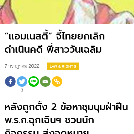
“แอมเนสตี้” จี้ไทยยกเลิก
ดำเนินคดี พี่สาววันเฉลิม
7 กรกฎาคม 2022
LAW & RIGHTS
3
หลังถูกตั้ง 2 ข้อหาชุมนุมฝ่าฝืน
พ.ร.ก.ฉุกเฉินฯ ชวนนัก
กิจกรรม ส่งจดหมาย