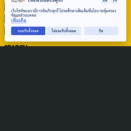
ไทยพีบีเอสใช้คุกกี้
EN
TH
PUBLIC POLICY
SOCIAL AGENDA
เว็บไซต์ของเรามีการจัดเก็บคุกกี้ โปรดศึกษาเพิ่มเติมที่นโยบายคุ้มครอง
ข้อมูลส่วนบุคคล
THAIPROTESTS
THE LISTENING
ชายแดนใต้
เพิ่มเติม
มหานครภูมิภาค
ยอมรับทั้งหมด
ไม่ยอมรับทั้งหมด
ปิด
SEARCH
ABOUT US & CONTACT US
Address:
ศูนย์สื่อสารวาระทางสังคมและนโยบายสาธารณะ องค์การกระจาย
เสียงและแพร่ภาพสาธารณะแห่งประเทศไทย (สำนักงานใหญ่) 145
ถนนวิภาวดีรังสิต แขวงตลาดบางเขน เขตหลักสี่ กรุงเทพฯ 10210
email: TheActive@thaipbs.or.th