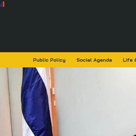
Public Policy
Social Agenda
Life 