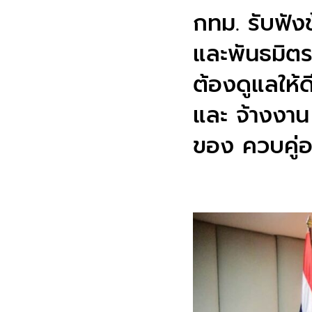
กทม. รับฟั
และพันธมิตรค
ต้องดูแลให้
และ จ้างงาน
ของ ควบคู่อ