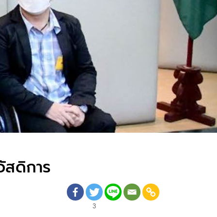
ัสดิการ
3