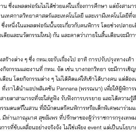
้างงาน ซึ่งแพลตฟอร์มไม่ได้ช่วยแค่ในเรื่องการศึกษา แต่ยังสาม
็นเทศกาลวิทยาศาสตร์และเทคโนโลยี และเรามีเทคโนโลยีที่จ
ึ่งหนึ่งในแพลตฟอร์มนั้นจะเกี่ยวกับคนพิการ โดยช่วงปลายเด
ไอเดียและนวัตกรรมใหม่) กัน และคาดว่าภายในสิ้นเดือนจะมีก
โครงสร้างต่าง ๆ ซึ่ง กทม.จะรับเรื่องไป อาทิ การปรับปรุงทางเท้า 
งของกิจกรรมและงานที่ กทม. จัด เช่น บางกอกวิทยา จะมีการเชิญ
ั้งเดือน โดยกิจกรรมต่าง ๆ ไม่ได้คิดแค่ให้เข้าได้บางคน แต่ต้อง
 ที่เราได้นำแอปพลิเคชัน Pannana (พรรณนา) เพื่อให้ผู้พิ
รทางสายตาสามารถที่จะใส่หูฟัง รับฟังการบรรยาย และได้ความรู
กรรมดนตรีในสวน ที่มีนักดนตรีคนพิการหรือเด็กพิเศษมาร่วมแสดง
ม. มีท่านภาณุมาศ สุขอัมพร ที่ปรึกษาของผู้ว่าราชการกรุงเทพมห
รที่ขับเคลื่อนอย่างจริงจัง ไม่ใช่เพียง event แต่เป็นนโยบ