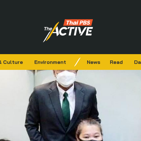
& Culture
Environment
News
Read
Da