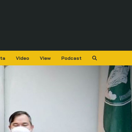
ta
Video
View
Podcast