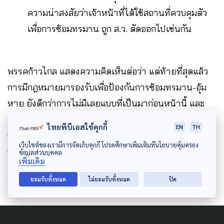
ความน่าสงสัยว่าเจ้าหน้าที่ได้ใช้สถานที่ควบคุมตัว
เพื่อการซ้อมทรมาน ถูก ส.ว. ตัดออกไปเช่นกัน
พรรคก้าวไกล แสดงความคิดเห็นต่อว่า แต่ท้ายที่สุดแล้ว
การมีกฎหมายมารองรับเพื่อป้องกันการซ้อมทรมาน-อุ้ม
หาย ยังดีกว่าการไม่มีเลยแบบที่เป็นมาก่อนหน้านี้ และ
แน่นอนว่าเรายังคงต้องทำการตรวจสอบประสิทธิภาพใน
ไทยพีบีเอสใช้คุกกี้
EN
TH
การบังคับใช้กฎหมายนี้ต่อไปในอนาคต และที่สำคัญที่สุด
เว็บไซต์ของเรามีการจัดเก็บคุกกี้ โปรดศึกษาเพิ่มเติมที่นโยบายคุ้มครอง
การแก้ไขกฎหมายดังกล่าวยังคงเป็นสิ่งที่ทำได้อยู่ใน
ข้อมูลส่วนบุคคล
เพิ่มเติม
อนาคต และนั่นคือสิ่งที่เราจะทำเมื่อมีการเปลี่ยนแปลง
ยอมรับทั้งหมด
ไม่ยอมรับทั้งหมด
ปิด
รัฐบาลให้เป็นประชาธิปไตยอีกครั้ง