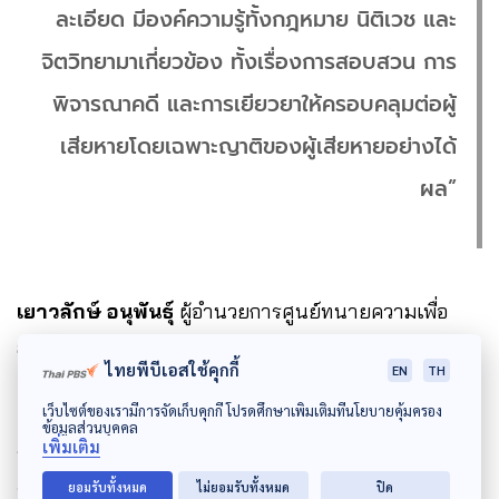
ละเอียด มีองค์ความรู้ทั้งกฎหมาย นิติเวช และ
จิตวิทยามาเกี่ยวข้อง ทั้งเรื่องการสอบสวน การ
พิจารณาคดี และการเยียวยาให้ครอบคลุมต่อผู้
เสียหายโดยเฉพาะญาติของผู้เสียหายอย่างได้
ผล”
เยาวลักษ์ อนุพันธุ์
ผู้อำนวยการศูนย์ทนายความเพื่อ
สิทธิมนุษยชน ยืนยันว่า หน่วยงานจะเคียงข้างบุคคลและ
ไทยพีบีเอสใช้คุกกี้
EN
TH
ครอบครัวผู้ถูกบังคับให้สูญหายในการตามหาความจริง
เว็บไซต์ของเรามีการจัดเก็บคุกกี้ โปรดศึกษาเพิ่มเติมที่นโยบายคุ้มครอง
เพื่อให้ทราบถึงที่อยู่และชะตากรรมของบุคคลเหล่านั้นให้
ข้อมูลส่วนบุคคล
เพิ่มเติม
หมดข้อสงสัย และจะสนับสนุนให้ทุกคนได้รับการเยียวยา
จากภาครัฐให้ถึงที่สุด หลังมีการประกาศใช้ พ.ร.บ.ป้องกัน
ยอมรับทั้งหมด
ไม่ยอมรับทั้งหมด
ปิด