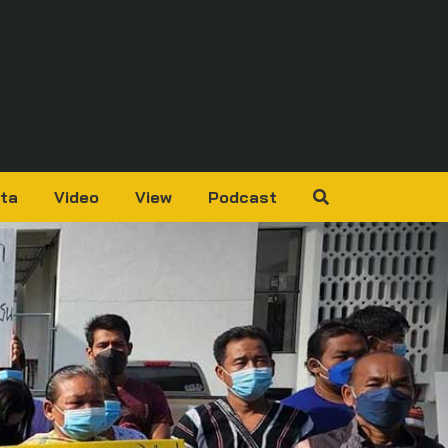
ta
Video
View
Podcast