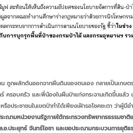
ุ่มพีมูฟ สะท้อนให้เห็นถึงความอัปยศของนโยบายจัดการที่ดิน-ป
ิงข้อมูลจากคณะทำงานศึกษาร่างกฎหมายว่าด้วยการนิรโทษกรรมแ
ับผลกระทบจากการดำเนินการตามนโยบายของรัฐ ชี้ว่า
ในช่วง
องกับการบุกรุกพื้นที่ป่าของกรมป่าไม้ และกรมอุทยานฯ รว
คน ถูกผลักดันออกจากผืนดินของตนเอง กลายเป็นเกษตรไร
 ครอบครัว และพี่น้องในผืนป่าแก่งกระจานเกิดขึ้นแล้ว แ
้า หรือประชาชนในเขตป่าทำได้เพียงเฝ้ารอโชคชะตา ว่าผู้มีอำน
ประณามหน่วยงานรัฐภายใต้กระทรวงทรัพยากรธรรมชาติแ
อ.ประยุทธ์ จันทร์โอชา และขอประณามกระบวนการยุติธรร