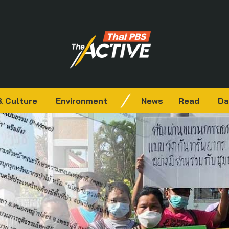
& Culture
Environment
News
Read
Da