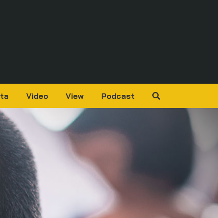
ta
Video
View
Podcast