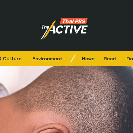
& Culture
Environment
News
Read
Da