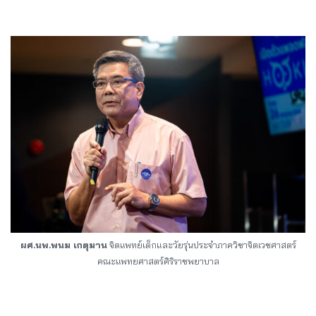
ผศ.นพ.พนม เกตุมาน
จิตแพทย์เด็กและวัยรุ่นประจําภาควิชาจิตเวชศาสตร์
คณะแพทยศาสตร์ศิริราชพยาบาล