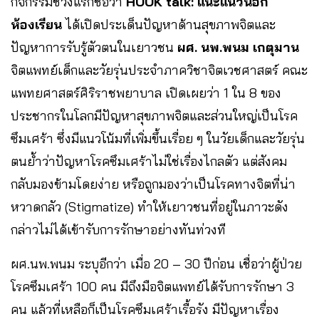
กิจกรรมช่วงแรกชื่อว่า
HOOK talk: แนะแนวนอก
ห้องเรียน
ได้เปิดประเด็นปัญหาด้านสุขภาพจิตและ
ปัญหาการรับรู้ตัวตนในเยาวชน
ผศ. นพ.พนม เกตุมาน
จิตแพทย์เด็กและวัยรุ่นประจําภาควิชาจิตเวชศาสตร์ คณะ
แพทยศาสตร์ศิริราชพยาบาล เปิดเผยว่า 1 ใน 8 ของ
ประชากรในโลกมีปัญหาสุขภาพจิตและส่วนใหญ่เป็นโรค
ซึมเศร้า ซึ่งมีแนวโน้มที่เพิ่มขึ้นเรื่อย ๆ ในวัยเด็กและวัยรุ่น
ตนย้ำว่าปัญหาโรคซึมเศร้าไม่ใช่เรื่องไกลตัว แต่สังคม
กลับมองข้ามโดยง่าย หรือถูกมองว่าเป็นโรคทางจิตที่น่า
หวาดกลัว (Stigmatize) ทำให้เยาวชนที่อยู่ในภาวะดัง
กล่าวไม่ได้เข้ารับการรักษาอย่างทันท่วงที
ผศ.นพ.พนม ระบุอีกว่า เมื่อ 20 – 30 ปีก่อน เชื่อว่าผู้ป่วย
โรคซึมเศร้า 100 คน มีถึงมือจิตแพทย์ได้รับการรักษา 3
คน แล้วที่เหลือก็เป็นโรคซึมเศร้าเรื้อรัง มีปัญหาเรื่อง