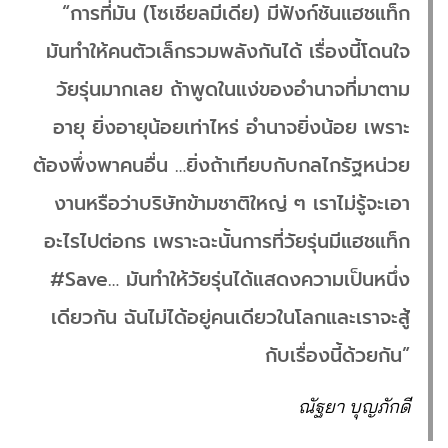
“การที่มัน (โซเชียลมีเดีย) มีฟังก์ชันแฮชแท็ก
มันทำให้คนตัวเล็กรวมพลังกันได้ เรื่องนี้โดนใจ
วัยรุ่นมากเลย ถ้าพูดในแง่ของอำนาจที่มาตาม
อายุ ยิ่งอายุน้อยเท่าไหร่ อำนาจยิ่งน้อย เพราะ
ต้องพึ่งพาคนอื่น …ยิ่งถ้าเทียบกับกลไกรัฐหน่วย
งานหรือว่าบริษัทข้ามชาติใหญ่ ๆ เราไม่รู้จะเอา
อะไรไปต่อกร เพราะฉะนั้นการที่วัยรุ่นมีแฮชแท็ก
#Save… มันทำให้วัยรุ่นได้แสดงความเป็นหนึ่ง
เดียวกัน ฉันไม่ได้อยู่คนเดียวในโลกและเราจะสู้
กับเรื่องนี้ด้วยกัน”
ณัฐยา บุญภักดี