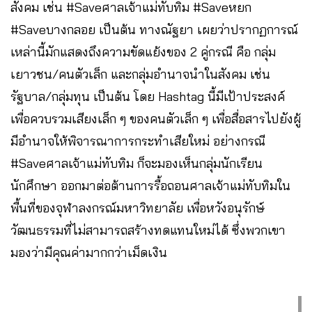
สังคม เช่น #Saveศาลเจ้าแม่ทับทิม #Saveหยก
#Saveบางกลอย เป็นต้น ทางณัฐยา เผยว่าปรากฏการณ์
เหล่านี้มักแสดงถึงความขัดแย้งของ 2 คู่กรณี คือ กลุ่ม
เยาวชน/คนตัวเล็ก และกลุ่มอำนาจนำในสังคม เช่น
รัฐบาล/กลุ่มทุน เป็นต้น โดย Hashtag นี้มีเป้าประสงค์
เพื่อควบรวมเสียงเล็ก ๆ ของคนตัวเล็ก ๆ เพื่อสื่อสารไปยังผู้
มีอำนาจให้พิจารณาการกระทำเสียใหม่ อย่างกรณี
#Saveศาลเจ้าแม่ทับทิม ก็จะมองเห็นกลุ่มนักเรียน
นักศึกษา ออกมาต่อต้านการรื้อถอนศาลเจ้าแม่ทับทิมใน
พื้นที่ของจุฬาลงกรณ์มหาวิทยาลัย เพื่อหวังอนุรักษ์
วัฒนธรรมที่ไม่สามารถสร้างทดแทนใหม่ได้ ซึ่งพวกเขา
มองว่ามีคุณค่ามากกว่าเม็ดเงิน