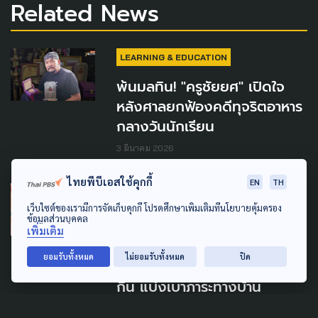
Related News
LEARNING & EDUCATION
พ้นมลทิน! "ครูชัยยศ" เปิดใจ
หลังศาลยกฟ้องคดีทุจริตอาหาร
กลางวันนักเรียน
3 มีนาคม 2026
ไทยพีบีเอสใช้คุกกี้
EN
TH
LEARNING & EDUCATION
DISASTER
เว็บไซต์ของเรามีการจัดเก็บคุกกี้ โปรดศึกษาเพิ่มเติมที่นโยบายคุ้มครอง
ข้อมูลส่วนบุคคล
โรงเรียนเล็กในหาดใหญ่ รับ
เพิ่มเติม
สภาพต้องเร่งเปิดเรียนจันทร์นี้
ยอมรับทั้งหมด
ไม่ยอมรับทั้งหมด
ปิด
ความหวังเด็กมีอาหารกลางวัน
กิน แบ่งเบาภาระทางบ้าน
7 ธันวาคม 2025