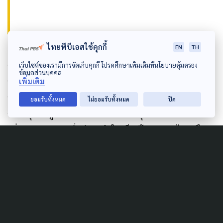
ไทยพีบีเอสใช้คุกกี้
EN
TH
ศีลดา ยังย้ำว่า อยากให้ศูนย์ดูแลเด็กของภาครัฐรับเด็ก
อายุน้อยลง เพราะในปัจจุบันรับ 2 ขวบขึ้นไปทั่วประเทศ
เว็บไซต์ของเรามีการจัดเก็บคุกกี้ โปรดศึกษาเพิ่มเติมที่นโยบายคุ้มครอง
ข้อมูลส่วนบุคคล
ทำให้เด็กที่มีอยู่ 4.2 ล้านคน เข้าไปอยู่ในศูนย์เด็กเล็ก
เพิ่มเติม
ประมาณ 2 ล้านกว่าคน ส่วนที่เหลือเข้าไม่ถึง หากภาครัฐ
ยอมรับทั้งหมด
ไม่ยอมรับทั้งหมด
ปิด
จะลงทุนให้ศูนย์เด็กเล็กขยายช่วงอายุ อาจจะต้องมีการ
เพิ่มงบประมาณ เชื่อว่าจะทำให้เด็กมีโอกาสเข้าไปอยู่ใน
ศูนย์เด็ก ซึ่งช่วยให้เด็กมีพัฒนาการที่ดีขึ้น เสริมศักยภาพ
ครอบครัวให้สามารถทำงานได้ ครอบครัวมีความมั่นคง
มากขึ้น