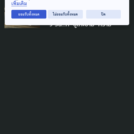
เพิ่มเติม
LAW & RIGHTS
POLITICS
SAFETY
ยอมรับทั้งหมด
ไม่ยอมรับทั้งหมด
ปิด
9 วัน...ที่ ‘บูเก๊ะซามี’ ความ
รุนแรง-บาดแผลในใจ ผลักความ
ขัดแย้ง ‘ชายแดนใต้’ ให้ยิ่งเปราะ
บาง
31 กรกฎาคม 2026
LAW & RIGHTS
LOCAL
POLITICS
ถูกโพสต์ขู่ "อุ้มหาย" สว.อังคณา
แจ้งความเอาผิดคนปล่อยข่าว
ปลอม-ปั่นกระแสเกลียดชัง ปม
ชายแดนใต้
31 กรกฎาคม 2026