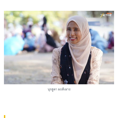
นุรฮูดา มะตีเมาะ