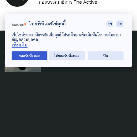
กองบรรณาธิการ The Active
ไทยพีบีเอสใช้คุกกี้
EN
TH
เว็บไซต์ของเรามีการจัดเก็บคุกกี้ โปรดศึกษาเพิ่มเติมที่นโยบายคุ้มครอง
ข้อมูลส่วนบุคคล
Related News
เพิ่มเติม
ยอมรับทั้งหมด
ไม่ยอมรับทั้งหมด
ปิด
LAW & RIGHTS
POLITICS
SAFETY
9 วัน...ที่ ‘บูเก๊ะซามี’ ความ
รุนแรง-บาดแผลในใจ ผลักความ
ขัดแย้ง ‘ชายแดนใต้’ ให้ยิ่งเปราะ
บาง
31 กรกฎาคม 2026
LAW & RIGHTS
LOCAL
POLITICS