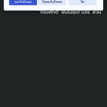
ยอมรับทั้งหมด
ไม่ยอมรับทั้งหมด
ปิด
SOCIAL MOVEMENT
‘ทรงศักดิ์’ ยันไม่ยุบ! บจธ. สวน
ทาง ‘ปกรณ์’ ย้ำ ไม่ขยายเวลา
ด้าน ‘พีมูฟ’ ไม่วางใจ จับตาข้อ
สรุปเข้า ครม.
4 สิงหาคม 2026
TAG
ACTIVE DATA LAB
ENVIRONMENT
INDIGENOUS
INEQUALITY
LIFE & CULTURE
POLICY WATCH
POST ELECTION
PUBLIC POLICY
SOCIAL AGENDA