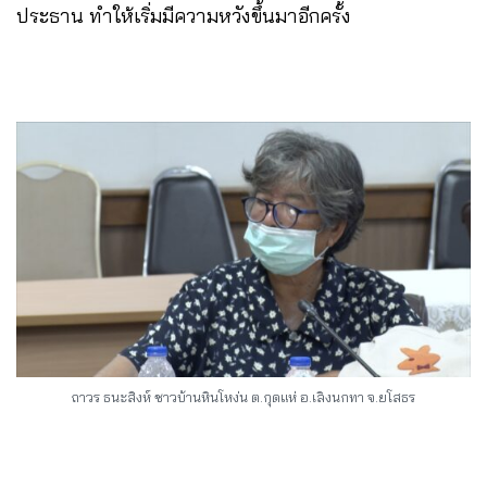
ประธาน ทำให้เริ่มมีความหวังขึ้นมาอีกครั้ง
ถาวร ธนะสิงห์ ชาวบ้านหินโหง่น ต.กุดแห่ อ.เลิงนกทา จ.ยโสธร