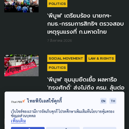
POLITICS
'พีมูฟ' เตรียมร้อง นายกฯ-
กมธ.-กรรมการสิทธิฯ ตรวจสอบ
เหตุรุนแรงที่ ก.มหาดไทย
7 สิงหาคม 2026
SOCIAL MOVEMENT
LAW & RIGHTS
POLITICS
'พีมูฟ' ชุมนุมยืดเยื้อ ผลหารือ
'ทรงศักดิ์' ส่งไม่ถึง ครม. ลุ้นต่อ
สัปดาห์หน้า
ไทยพีบีเอสใช้คุกกี้
EN
TH
5 สิงหาคม 2026
เว็บไซต์ของเรามีการจัดเก็บคุกกี้ โปรดศึกษาเพิ่มเติมที่นโยบายคุ้มครอง
ข้อมูลส่วนบุคคล
เพิ่มเติม
POLITICS
LAW & RIGHTS