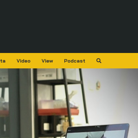
ta
Video
View
Podcast