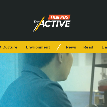
& Culture
Environment
News
Read
Da