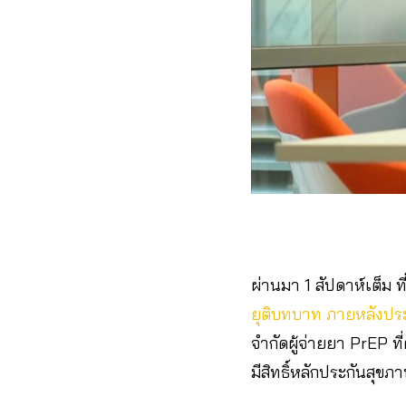
ผ่านมา 1 สัปดาห์เต็ม 
ยุติบทบาท ภายหลังปร
จำกัดผู้จ่ายยา PrEP ท
มีสิทธิ์หลักประกันสุขภ