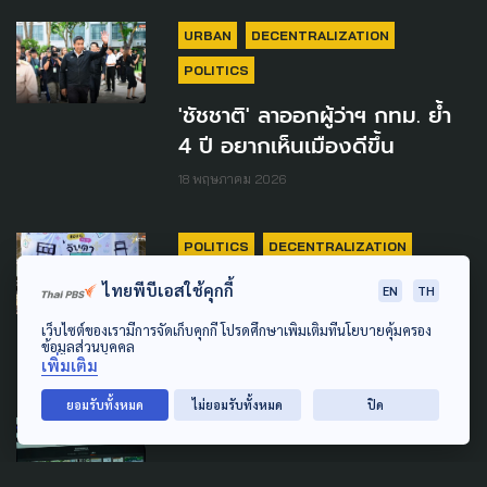
URBAN
DECENTRALIZATION
POLITICS
'ชัชชาติ' ลาออกผู้ว่าฯ กทม. ย้ำ
4 ปี อยากเห็นเมืองดีขึ้น
18 พฤษภาคม 2026
POLITICS
DECENTRALIZATION
ไทยพีบีเอสใช้คุกกี้
EN
TH
We Watch ชวนจับตาก่อน
เลือกตั้ง อบจ.อุบลฯ
เว็บไซต์ของเรามีการจัดเก็บคุกกี้ โปรดศึกษาเพิ่มเติมที่นโยบายคุ้มครอง
ข้อมูลส่วนบุคคล
21 ธันวาคม 2024
เพิ่มเติม
ยอมรับทั้งหมด
ไม่ยอมรับทั้งหมด
ปิด
POLITICS
เลือกตั้งผู้ว่าฯ65
VOTE62 ภาคประชาชนร่วม