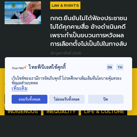
LAW & RIGHTS
กกต.ยืนยันไม่ได้ฟ้องประชาชน
ไม่ได้คุกคามสื่อ อ้างดำเนินคดี
เพราะทำเป็นขบวนการหวังผล
การเลือกตั้งไม่เป็นไปในทางลับ
28 กุมภาพันธ์ 2026
ไทยพีบีเอสใช้คุกกี้
EN
TH
เว็บไซต์ของเรามีการจัดเก็บคุกกี้ โปรดศึกษาเพิ่มเติมที่นโยบายคุ้มครอง
ข้อมูลส่วนบุคคล
TAG
เพิ่มเติม
ACTIVE DATA LAB
ENVIRONMENT
ยอมรับทั้งหมด
ไม่ยอมรับทั้งหมด
ปิด
INDIGENOUS
INEQUALITY
LIFE & CULTURE
POLICY WATCH
POST ELECTION
PUBLIC POLICY
SOCIAL AGENDA