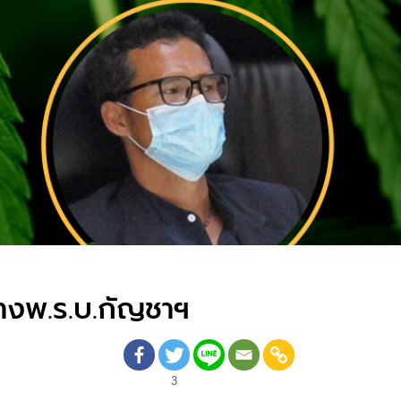
่างพ.ร.บ.กัญชาฯ
3