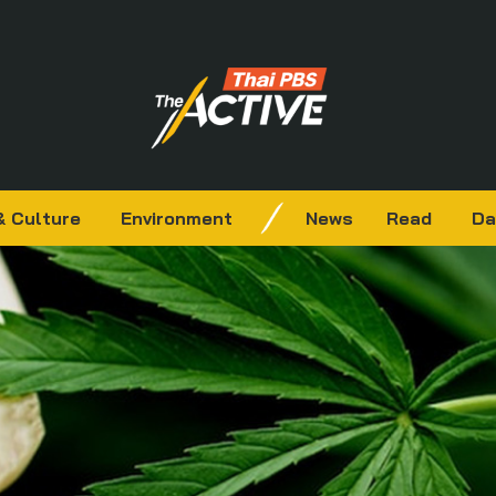
& Culture
Environment
News
Read
Da