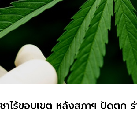
กัญชาไร้ขอบเขต หลังสภาฯ ปัดตก ร