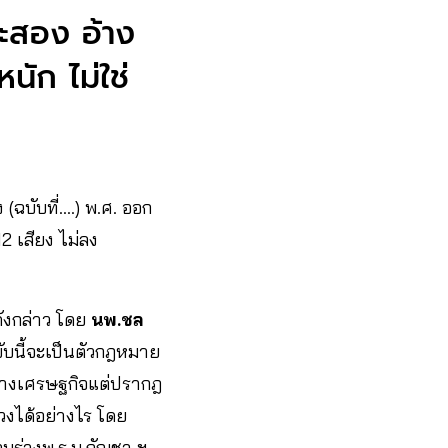
ระสอง อ้าง
ัก ไม่ใช่
 (ฉบับที่….) พ.ศ. ออก
2 เสียง ไม่ลง
ดังกล่าว โดย
นพ.ชล
บับนี้จะเป็นตัวกฎหมาย
าทางเศรษฐกิจแต่ปรากฎ
่วงได้อย่างไร โดย
บร่างพ.ร.บ.กัญชา ฯ