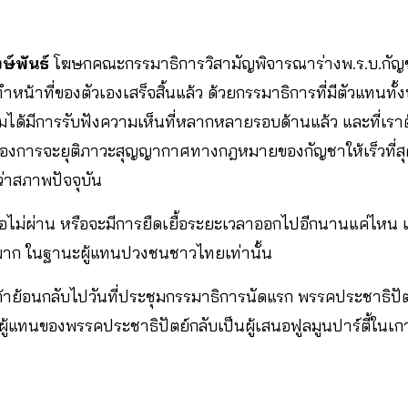
ษ์พันธ์
โฆษกคณะกรรมาธิการวิสามัญพิจารณาร่างพ.ร.บ.กัญชา
ำหน้าที่ของตัวเองเสร็จสิ้นแล้ว ด้วยกรรมาธิการที่มีตัวแทนทั
มได้มีการรับฟังความเห็นที่หลากหลายรอบด้านแล้ว และที่เราต
่าต้องการจะยุติภาวะสุญญากาศทางกฎหมายของกัญชาให้เร็วที่ส
กว่าสภาพปัจจุบัน
ไม่ผ่าน หรือจะมีการยืดเยื้อระยะเวลาออกไปอีกนานแค่ไหน เ
มาก ในฐานะผู้แทนปวงชนชาวไทยเท่านั้น
ถ้าย้อนกลับไปวันที่ประชุมกรรมาธิการนัดแรก พรรคประชาธิปัต
ผู้แทนของพรรคประชาธิปัตย์กลับเป็นผู้เสนอฟูลมูนปาร์ตี้ในเก