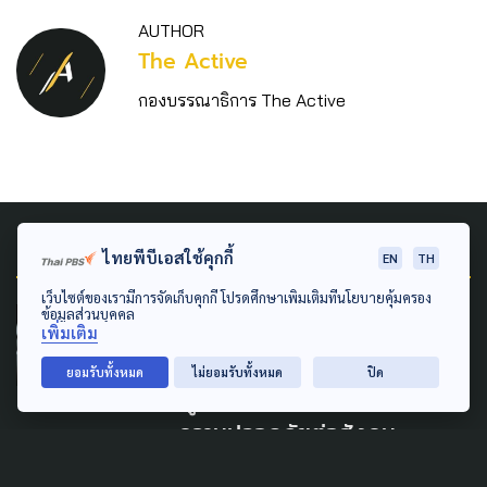
AUTHOR
The Active
กองบรรณาธิการ The Active
Related News
ไทยพีบีเอสใช้คุกกี้
EN
TH
เว็บไซต์ของเรามีการจัดเก็บคุกกี้ โปรดศึกษาเพิ่มเติมที่นโยบายคุ้มครอง
ข้อมูลส่วนบุคคล
LAW & RIGHTS
SAFETY
เพิ่มเติม
มองข้อท้าทายกระบวนการฟื้นฟู
ยอมรับทั้งหมด
ไม่ยอมรับทั้งหมด
ปิด
'ผู้ต้องขัง' ลดเสี่ยงอันตราย-
ความปลอดภัยต่อสังคม
ป้องกันก่อเหตุซ้ำ