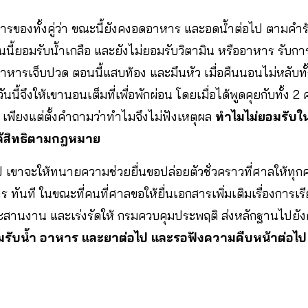
ของทั้งคู่ว่า ขณะนี้ยังคงอดอาหาร และอดน้ำต่อไป ตามคำ
อนนี้ยอมรับน้ำเกลือ และยังไม่ยอมรับวิตามิน หรืออาหาร รับก
าอาหารเจ็บปวด ตอนนี้แสบท้อง และมึนหัว เมื่อคืนนอนไม่หลับท
ี้จึงให้เขานอนเต็มที่เพื่อพักผ่อน โดยเมื่อได้พูดคุยกับทั้ง 2 ค
 เพียงแต่ตั้งคำถามว่าทำไมจึงไม่ฟังเหตุผล
ทำไมไม่ยอมรับใน
ได้สิทธิตามกฎหมาย
ไป เขาจะให้ทนายความช่วยยื่นขอปล่อยตัวชั่วคราวที่ศาลให้ทุกค
าร ทันที ในขณะที่คนที่ศาลขอให้ยื่นเอกสารเพิ่มเติมเรื่องการเร
สานงาน และเร่งรัดให้ กรมควบคุมประพฤติ ส่งหลักฐานไปยั
ยอมรับน้ำ อาหาร และยาต่อไป และรอฟังความคืบหน้าต่อไ