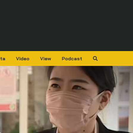
ta
Video
View
Podcast