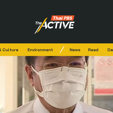
& Culture
Environment
News
Read
Da