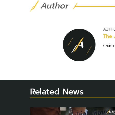
Author
AUTH
The 
กองบร
Related News