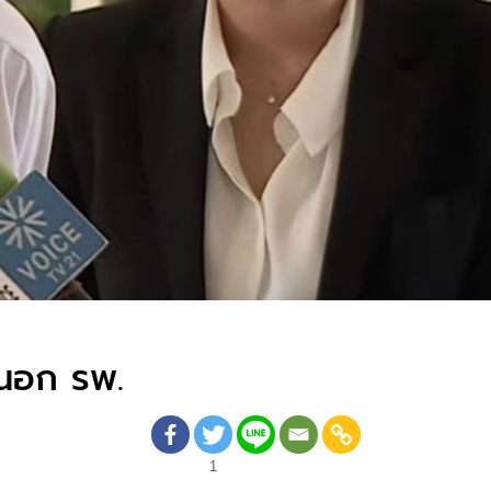
อนอก รพ.
1