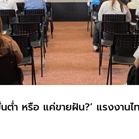
ั้นต่ำ หรือ แค่ขายฝัน?’ แรงงานไ