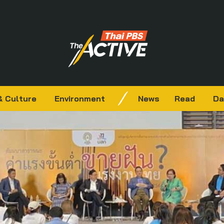
& Culture
Environment
News
Read
Da