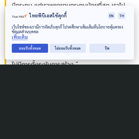
มีกระทบ แต่เราพยายามกระทบน้อยที่สุด เราไม่
ไทยพีบีเอสใช้คุกกี้
ได้มองประโยชน์ เรามองคนส่วนใหญ่ ไม่ทิ้ง
EN
TH
เว็บไซต์ของเรามีการจัดเก็บคุกกี้ โปรดศึกษาเพิ่มเติมที่นโยบายคุ้มครอง
ประชาชนที่ได้รับผลกระทบ เราอธิบายกับสำนัก
ข้อมูลส่วนบุคคล
เพิ่มเติม
งบประมาณ โครงการระดับ 5 พันล้าน ถ้าไม่
ยอมรับทั้งหมด
ไม่ยอมรับทั้งหมด
ปิด
เกิดประโยชน์เราไม่ได้รับงบแน่นอน ดังนั้นยืนยัน
ไม่มีการตั้งธงในการสร้าง ”
จิรานุวัฒน์ จันทร์จร ผอ.กลุ่มออกแบบทาง สำนัก
สำรวจและออกแบบ กรมทางหลวงชนบท