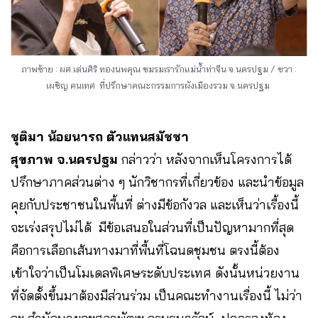
ภาพซ้าย : ผศ.เด่นศิริ ทองนพคุณ ชมรมเรารักแม่น้ำท่าจีน จ.นครปฐม / ขวา :
เผชิญ คนเทศ ที่ปรึกษาคณะกรรมการผังเมืองรวม จ.นครปฐม
ชุติมา น้อยนารถ ตัวแทนสมัชชา
สุขภาพ จ.นครปฐม
กล่าวว่า หลังจากเห็นโครงการได้
ปรึกษาภาคส่วนต่าง ๆ นักวิชากรที่เกี่ยวข้อง และนำข้อมูล
คุยกับประชาชนในพื้นที่ ต่างมีข้อกังวล และเห็นว่าเรื้องนี้
จะเร่งสรุปไม่ได้ มีข้อเสนอในส่วนที่เป็นปัญหามากที่สุด
คือการเลือกเส้นทางมาที่พื้นที่โฉนดชุมชน ตรงนี้ต้อง
เข้าใจว่าเป็นโมเดลพิเศษระดับประเทศ ดังนั้นหน่วยงาน
ที่จัดตั้งขึ้นมาต้องมีส่วนร่วม เป็นคณะทำงานเรื่องนี้ ไม่ว่า