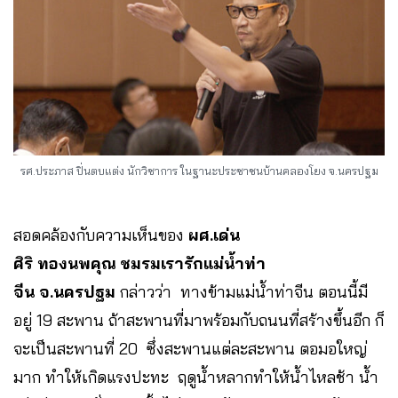
รศ.ประภาส ปิ่นตบแต่ง นักวิชาการ ในฐานะประชาชนบ้านคลองโยง จ.นครปฐม
สอดคล้องกับความเห็นของ
ผศ.เด่น
ศิริ ทองนพคุณ ชมรมเรารักแม่น้ำท่า
จีน จ.นครปฐม
กล่าวว่า ทางข้ามแม่น้ำท่าจีน ตอนนี้มี
อยู่ 19 สะพาน ถ้าสะพานที่มาพร้อมกับถนนที่สร้างขึ้นอีก ก็
จะเป็นสะพานที่ 20 ซึ่งสะพานแต่ละสะพาน ตอมอใหญ่
มาก ทำให้เกิดแรงปะทะ ฤดูน้ำหลากทำให้น้ำไหลช้า น้ำ