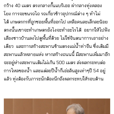
กว้าง 40 เมตร ตรงกลางกั้นแบริเออ ผ่ากลางทุ่งคลอง
โยง การจะขนรถไถ รถเกี่ยวข้าวอุปกรณ์ต่าง ๆ ทำไม่
ได้ เกษตรกรที่ถูกซอยพื้นที่ออกไป เหลือคนละเล็กละน้อย
ตรงนั้นเขาจะทำเกษตรยังไงจะทำอะไรได้ อยากให้ไปฟัง
เสียงชาวบ้านลงไปดูพื้นที่ด้วย ไม่ใช่จินตนาการเอาอย่าง
เดียว และการสร้างสะพานข้ามตรงแม่น้ำท่าจีน ซึ่งเดิมมี
สะพานแล้วหลายแห่ง หากสร้างถนนนี้ มีสะพานเพิ่มมาอีก
จะอยู่ห่างสะพานเดิมไม่เกิน 500 เมตร ส่งผลกระทบต่อ
การไหลของน้ำ และแต่ละปีน้ำก็เอ่อล้นสูงเท่าๆปี 54 อยู่
แล้ว ทุ่งต้องรับภาระนักต้องนึกถึงผลกระทบให้รอบด้าน