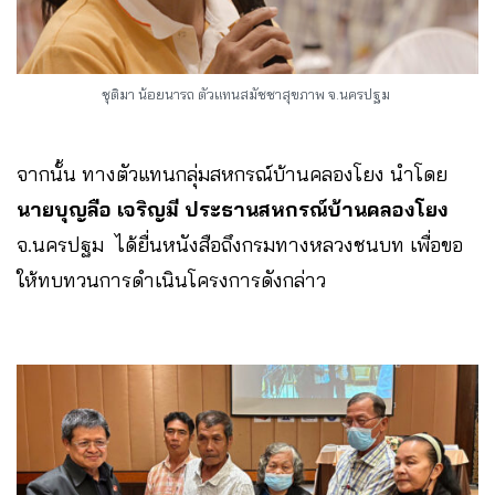
ชุติมา น้อยนารถ ตัวแทนสมัชชาสุขภาพ จ.นครปฐม
จากนั้น ทางตัวแทนกลุ่มสหกรณ์บ้านคลองโยง นำโดย
นายบุญลือ เจริญมี ประธานสหกรณ์บ้านคลองโยง
จ.นครปฐม ได้ยื่นหนังสือถึงกรมทางหลวงชนบท เพื่อขอ
ให้ทบทวนการดำเนินโครงการดังกล่าว