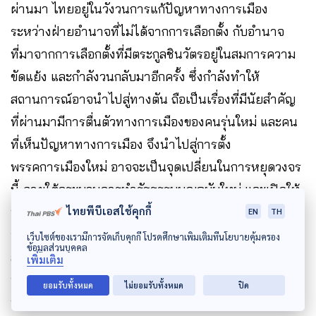
ผ่านมา ไทยอยู่ในวังวนการแก้ปัญหาทางการเมือง
ระหว่างฝ่ายอำนาจที่ไม่ได้จากการเลือกตั้ง กับอำนาจ
ที่มาจากการเลือกตั้งที่มีตระกูลชินวัตรอยู่ในสมการความ
ขัดแย้ง และกำลังวนกลับมาอีกครั้ง ซึ่งกำลังทำให้
สถานการณ์อาจนำไปสู่ทางตัน ถือเป็นเรื่องที่มีนัยสำคัญ
ที่ผ่านมามีการตื่นตัวทางการเมืองของคนรุ่นใหม่ และคน
ที่เห็นปัญหาทางการเมือง จึงนำไปสู่การตั้ง
พรรคการเมืองใหม่ อาจจะเป็นจุดเปลี่ยนในการหยุดวงจร
นี้ ภายใต้กระบวนการทำรัฐธรรมนูญฉบับใหม่ และเปิดให้
ประชาชนมีส่วนร่วม เพื่อให้มีรัฐธรรมนูญมีฉบับประชาชน
ไทยพีบีเอสใช้คุกกี้
EN
TH
อีกครั้ง จึงจะเป็นจุดสำคัญของการเปลี่ยนแปลงที่จะถอด
เว็บไซต์ของเรามีการจัดเก็บคุกกี้ โปรดศึกษาเพิ่มเติมที่นโยบายคุ้มครอง
ข้อมูลส่วนบุคคล
สลักสงครามการเมืองและนิติสงคราม ออกไปจาก
เพิ่มเติม
ประเทศไทย เพื่อให้สามารถเดินหน้าไปสู่การเปลี่ยนแปลง
ยอมรับทั้งหมด
ไม่ยอมรับทั้งหมด
ปิด
ที่แท้จริงได้