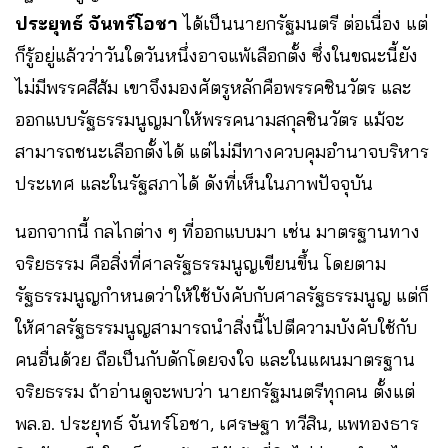
ประยุทธ์ จันทร์โอชา
ได้เป็นนายกรัฐมนตรี ต่อเนื่อง แต่
ก็รู้อยู่แล้วว่าวันใดวันหนึ่งอาจแพ้เลือกตั้ง ซึ่งในขณะนี้ยัง
ไม่มีพรรคสีส้ม เขาจึงมองศัตรูหลักคือพรรคชินวัตร และ
ออกแบบรัฐธรรมนูญมาให้พรรคนามสกุลชินวัตร แม้จะ
สามารถชนะเลือกตั้งได้ แต่ไม่มีทางควบคุมอำนาจบริหาร
ประเทศ และในรัฐสภาได้ ดังที่เห็นในภาพปัจจุบัน
นอกจากนี้ กลไกต่าง ๆ ที่ออกแบบมา เช่น มาตรฐานทาง
จริยธรรม คือสิ่งที่ศาลรัฐธรรมนูญเขียนขึ้น โดยตาม
รัฐธรรมนูญกำหนดว่าให้ใช้บังคับกับศาลรัฐธรรมนูญ แต่ก็
ให้ศาลรัฐธรรมนูญสามารถนำสิ่งนี้ไปตีความบังคับใช้กับ
คนอื่นด้วย ถือเป็นกับดักโดยจงใจ และในแผนมาตรฐาน
จริยธรรม ถ้าอ่านดูจะพบว่า นายกรัฐมนตรีทุกคน ตั้งแต่
พล.อ. ประยุทธ์ จันทร์โอชา, เศรษฐา ทวีสิน, แพทองธาร