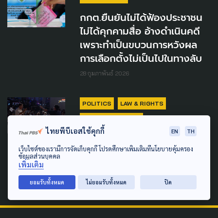
กกต.ยืนยันไม่ได้ฟ้องประชาชน
ไม่ได้คุกคามสื่อ อ้างดำเนินคดี
เพราะทำเป็นขบวนการหวังผล
การเลือกตั้งไม่เป็นไปในทางลับ
28 กุมภาพันธ์ 2026
POLITICS
LAW & RIGHTS
SOCIAL MOVEMENT
ไทยพีบีเอสใช้คุกกี้
EN
TH
มองเวที 'ไต่สวนสาธารณะ' ในวัน
เว็บไซต์ของเรามีการจัดเก็บคุกกี้ โปรดศึกษาเพิ่มเติมที่นโยบายคุ้มครอง
ที่ประชาชนขอระบายความอัดอั้น
ข้อมูลส่วนบุคคล
ถึง กกต.
เพิ่มเติม
26 กุมภาพันธ์ 2026
ยอมรับทั้งหมด
ไม่ยอมรับทั้งหมด
ปิด