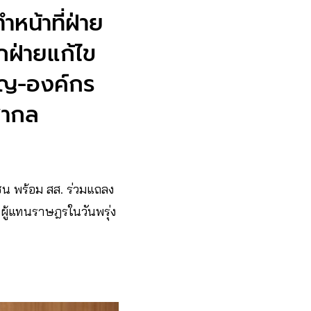
ำหน้าที่ฝ่าย
กฝ่ายแก้ไข
ูญ-องค์กร
สากล
น พร้อม สส. ร่วมแถลง
ผู้แทนราษฎรในวันพรุ่ง