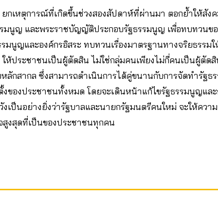
เหตุการณ์ที่เกิดขึ้นช่วงสองสัปดาห์ที่ผ่านมา ตอกย้ำให้สั
ธรรมนูญ และพระราชบัญญัติประกอบรัฐธรรมนูญ เพื่อทบทวนข
รมนูญและองค์กรอิสระ ทบทวนเรื่องมาตรฐานทางจริยธรรมให้เ
ห้ประชาชนเป็นผู้ตัดสิน ไม่ใช่กลุ่มคนเพียงไม่กี่คนเป็นผู้ตั
บหลักสากล ซึ่งสามารถดำเนินการได้คู่ขนานกับการจัดทำรัฐธ
กตั้งของประชาชนทั้งหมด โดยจะเดินหน้าแก้ไขรัฐธรรมนูญและก
งเป็นอย่างยิ่งว่ารัฐบาลและนายกรัฐมนตรีคนใหม่ จะให้ความร
จสูงสุดที่เป็นของประชาชนทุกคน