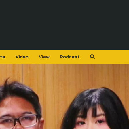
ta
Video
View
Podcast