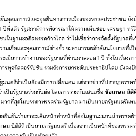
ืนยันอุดมการณ์และจุดยืนทางการเมืองของพรรคประชาชน ยังมั่
อ 1 ปีที่แล้ว รัฐสภามีการพิจารณาให้ความเห็นชอบ เศรษฐา ทวี
าชนในฐานะอดีตพรรคก้าวไกล ว่าไม่เชื่อว่าการจัดตั้งรัฐบาลที
วามเชื่อและอุดมการณ์ต่างขั้ว จะสามารถผลักดันนโยบายที่เป
เมินการทำงานของรัฐบาลที่ผ่านมาตลอด 1 ปี ทั้งในเรื่องก
ารทุจริตคอร์รัปชัน รวมถึงการยกระดับประชาธิปไตย ยังคงยื
ัฐมนตรีจำเป็นต้องมีการเปลี่ยนคน แต่จากข่าวที่ปรากฏพรรคร่
าเป็นรัฐบาลร่วมกันต่อ โดยการร่วมกันเสนอชื่อ
ชัยเกษม นิติสิ
สส. มากที่สุดในบรรดาพรรคร่วมรัฐบาล มาเป็นนายกรัฐมนตรีแท
อยืนยันว่าเราจะเดินหน้าทำหน้าที่ต่อในฐานะแกนนำพรรคฝ่า
ม นิติสิริ เป็นนายกรัฐมนตรี เนื่องจากเป็นหน้าที่ของพรรคร่ว
ีการตกลงกันเรียบร้อยแล้ว