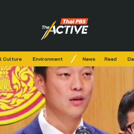
& Culture
Environment
News
Read
Da