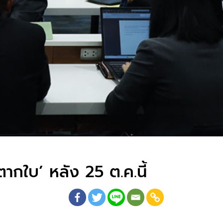
กใบ’ หลัง 25 ต.ค.นี้