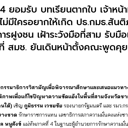
 4 ยอมรับ บทเรียนตากใบ เจ้าหน้าท
ไม่มีใครอยากให้เกิด ปธ.กมธ.สันต
ารฝูงชน เฝ้าระวังมือที่สาม รับมื
ี่ สมช. ยันเดินหน้าตั้งคณะพูดคุ
กรรมาธิการวิสามัญเพื่อพิจารณาศึกษาและเสนอแนวทาง
ิภาพเพื่อแก้ไขปัญหาความขัดแย้งในพื้นที่สามจังหวัดช
นใต้)
เชิญ
ภูมิธรรม เวชยชัย
รองนายกรัฐมนตรี และ รมว.กระ
 บางชวด
รักษาราชการแทน เลขาธิการสภาความมั่นคงแห่งชา
 หนูสังข์
แม่ทัพภาคที่ 4 ในฐานะผู้อำนวยการรักษาความมั