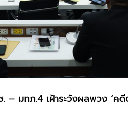
 – มทภ.4 เฝ้าระวังผลพวง ‘คดีตา