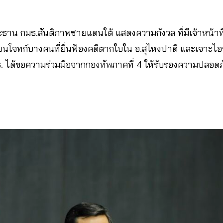
ธาน กมธ.สันติภาพชายแดนใต้ แสดงความกังวล ที่มีเจ้าหน้า
ียนโจทก์บางคนที่ยื่นฟ้องคดีตากใบใน อ.สุไหงปาดี และเจาะไอร
มธ. ได้ขอความร่วมมือจากกองทัพภาคที่ 4 ให้รับรองความปลอดภั