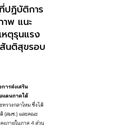
ี่ปฏิบัติการ
ิภาพ แนะ
อเหตุรุนแรง
ยสันติสุขรอบ
การส่งเสริม
ายแดนภาคใต้
ทรวงกลาโหม ซึ่งได้
ติ (สมช.) และคณะ
่นคงภายในภาค 4 ส่วน