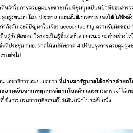
าที่หลักในการควบคุมประชาชนในที่ชุมนุมเป็นหน้าที่ของตำรวจใน
คุมฝูงชนมา โดย ประธาน กมธ.สันติภาพชายแดนใต้ ให้ข้อสัง
กำลังกัน จะมีปัญหาในเรื่อง accountability ความรับผิดชอบ ว่
็นผู้รับผิดชอบ ใครจะเป็นผู้ชี้แจงกับสาธารณะ จะทำอย่างไร
ฐ ซึ่งที่ประชุม กมธ. ฝากให้แม่ทัพภาค 4 ปรับปรุงการควบคุมฝ
ธรรมต่อไป
ทน เลขาธิการ สมช. บอกว่า
ที่ผ่านมารัฐบาลได้กล่าวคำขอโ
ตและบาดเจ็บจากเหตุการณ์ตากใบแล้ว
และทางตำรวจก็ได้พ
ี่ ซึ่งกระบวนการยุติธรรมก็ได้เดินหน้าไประดับหนึ่ง