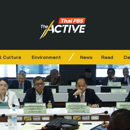
& Culture
Environment
News
Read
Da