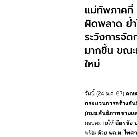
แม่ทัพภาคที่
ผิดพลาด ย้ำ
ระวังการจัดก
มากขึ้น ขณะท
ใหม่
วันนี้ (24 ต.ค. 67)
คณะ
กระบวนการสร้างสันต
(กมธ.สันติภาพชายแด
มอบหมายให้
ฉัตรชัย
พร้อมด้วย
พล.ท. ไพศาล