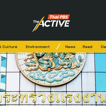
& Culture
Environment
News
Read
Da