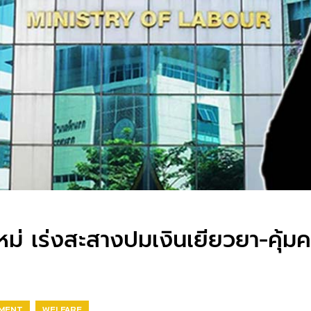
ม่ เร่งสะสางปมเงินเยียวยา-คุ้ม
EMENT
WELFARE