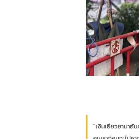
“เงินเยียวยามาอัน
คนเราก่อนจะไปหางา