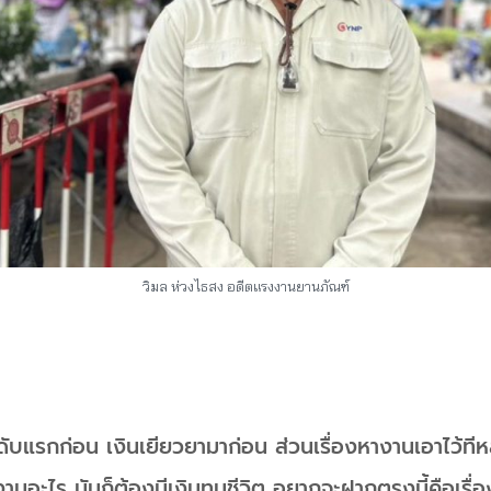
วิมล ห่วงไธสง อดีตแรงงานยานภัณฑ์
ดับแรกก่อน เงินเยียวยามาก่อน ส่วนเรื่องหางานเอาไว้ที
นอะไร มันก็ต้องมีเงินทุนชีวิต อยากจะฝากตรงนี้คือเรื่อง