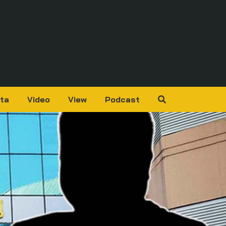
ta
Video
View
Podcast