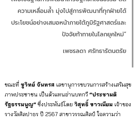
ความเหลื่อมล้ำ มุ่งไปสู่การพัฒนาที่ทุกฝ่ายได้
ประโยชน์อย่างเสมอหน้าภายใต้ภูมิรัฐศาสตร์และ
ปัจจัยท้าทายในโลกยุคใหม่”
เพชรลดา ศรัทธารัตนตรัย
ขณะที่
ชูวิทย์ จันทรส
เลขานุการขบวนการสร้างเสริมสุข
ภาพประชาชน เป็นตัวแทนอ่านบทกวี
“ประชามติ
รัฐธรรมนูญ”
ซึ่งประพันธ์โดย
วิสุทธิ์ ขาวเนียม
เจ้าของ
รางวัลศิลปาธร ปี 2567 สาขาวรรณศิลป์ ใจความว่า