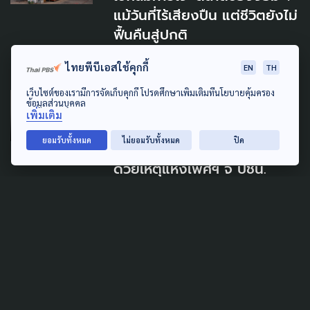
แม้วันที่ไร้เสียงปืน แต่ชีวิตยังไม่
ฟื้นคืนสู่ปกติ
6 สิงหาคม 2025
ไทยพีบีเอสใช้คุกกี้
EN
TH
เว็บไซต์ของเรามีการจัดเก็บคุกกี้ โปรดศึกษาเพิ่มเติมที่นโยบายคุ้มครอง
LAW & RIGHTS
GENDER & SEXUALITY
ข้อมูลส่วนบุคคล
เพิ่มเติม
POLITICS
ยอมรับทั้งหมด
ไม่ยอมรับทั้งหมด
ปิด
เครือข่ายต่อต้านความรุนแรง
ด้วยเหตุแห่งเพศฯ จี้ ปชน.
จัดการปม 'ธิษะณา' ถูก
สส.พรรค ละเมิดทางเพศ
7 สิงหาคม 2026
SOCIAL MOVEMENT
LAW & RIGHTS
POLITICS