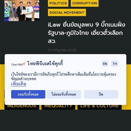
POLITICS
CORRUPTION
SOCIAL MOVEMENT
iLaw ยื่นข้อมูลพบ 9 บิ๊กเนมฝั่ง
รัฐบาล-ภูมิใจไทย เอี่ยวฮั้วเลือก
สว.
21 กรกฎาคม 2026
ไทยพีบีเอสใช้คุกกี้
EN
TH
เว็บไซต์ของเรามีการจัดเก็บคุกกี้ โปรดศึกษาเพิ่มเติมที่นโยบายคุ้มครอง
ข้อมูลส่วนบุคคล
TAG
เพิ่มเติม
ACTIVE DATA LAB
ENVIRONMENT
ยอมรับทั้งหมด
ไม่ยอมรับทั้งหมด
ปิด
INDIGENOUS
INEQUALITY
LIFE & CULTURE
POLICY WATCH
POST ELECTION
PUBLIC POLICY
SOCIAL AGENDA