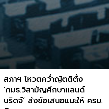
สภาฯ โหวตคว่ำญัตติตั้ง
‘กมธ.วิสามัญศึกษาแลนด์
บริดจ์’ ส่งข้อเสนอแนะให้ ครม.