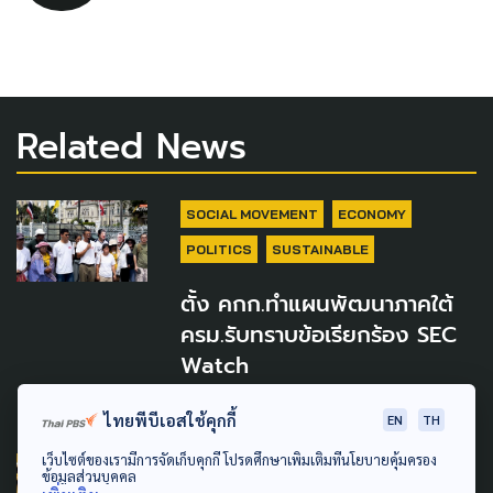
Related News
SOCIAL MOVEMENT
ECONOMY
POLITICS
SUSTAINABLE
ตั้ง คกก.ทำแผนพัฒนาภาคใต้
ครม.รับทราบข้อเรียกร้อง SEC
Watch
5 สิงหาคม 2026
ไทยพีบีเอสใช้คุกกี้
EN
TH
เว็บไซต์ของเรามีการจัดเก็บคุกกี้ โปรดศึกษาเพิ่มเติมที่นโยบายคุ้มครอง
SOCIAL MOVEMENT
POLITICS
ข้อมูลส่วนบุคคล