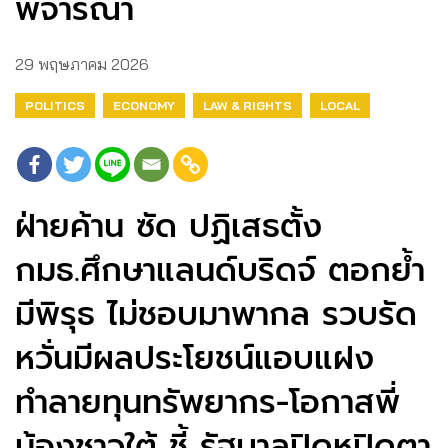
พิจารณา
29 พฤษภาคม 2026
POLITICS
ECONOMY
LAW & RIGHTS
LOCAL
ฝ่ายค้าน ซัด ปฏิเสธตั้ง
กมธ.ศึกษาแลนด์บริดจ์ ตอกย้ำ
มีพิรุธ ไม่ชอบมาพากล รวบรัด
หวั่นมีผลประโยชน์แอบแฝง
ทำลายทุนทรัพยากร-โอกาสพี่
น้องชาวใต้ ชี้ รัฐบาลปิดหูปิดตา