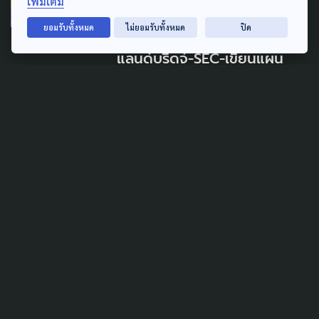
เพิ่มเติม
SEC Watch ปลุกม็อบใส่ขาสั้น
ยอมรับทั้งหมด
ไม่ยอมรับทั้งหมด
ปิด
จี้ 'อนุทิน' อย่าผิดสัญญา! หยุด
แลนด์บริดจ์-SEC-เขียนแผน
พัฒนาภาคใต้ใหม่
4 สิงหาคม 2026
SOCIAL MOVEMENT
SUSTAINABLE
'รักษ์พะโต๊ะ' จี้ รัฐบาลยกเลิก
ศึกษา EIA-EHIA ภายใต้ 'แลนด์
บริดจ์' ทั้งหมด
2 สิงหาคม 2026
TAG