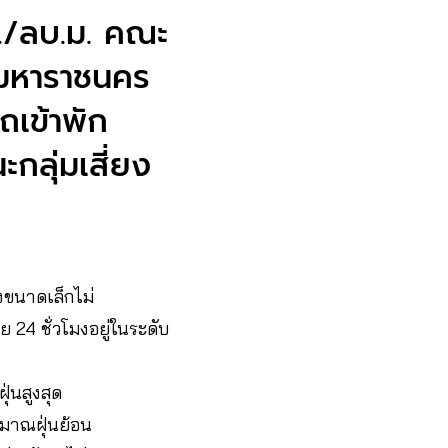
ก./ลบ.ม. คณะ
พ.มหาราชนคร
รถเข้าพัก
ะกลุ่มเสี่ยง
งขนาดเล็กไม่
ย 24 ชั่วโมงอยู่ในระดับ
ุ่นสูงสุด
ิมาณฝุ่นย้อน