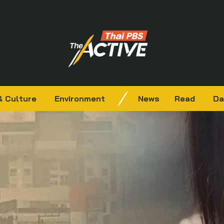
& Culture
Environment
News
Read
Da