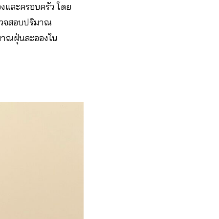
เองและครอบครัว โดย
ตรวจสอบปริมาณ
มาณฝุ่นละอองใน