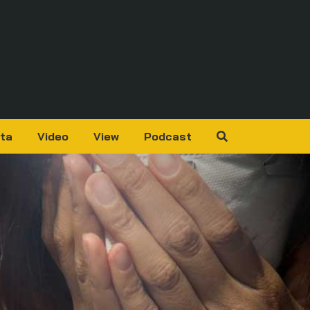
ta
Video
View
Podcast