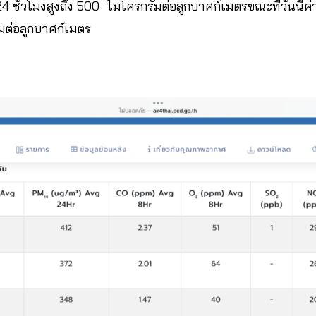
่ย 24 ชั่วโมงสูงถึง 500 ไมโครกรัมต่อลูกบาศก์เมตรขณะที่วันนี้
ัมต่อลูกบาศก์เมตร