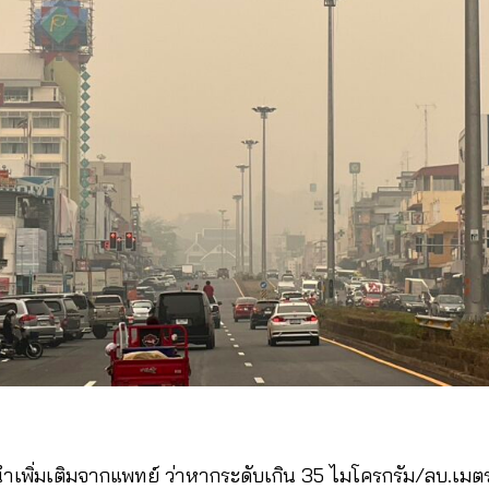
ำเพิ่มเติมจากแพทย์ ว่าหากระดับเกิน 35 ไมโครกรัม/ลบ.เมตร