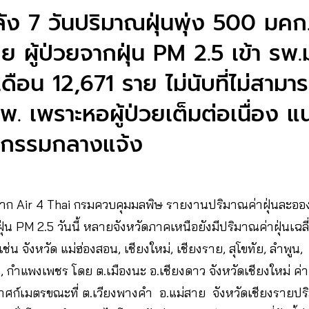
ลัง 7 วันปริมาณฝุ่นพุ่ง 500 มค
ย ผู้ป่วยจากฝุ่น PM 2.5 เข้า ร
เดือน 12,671 ราย ไม่นับที่ไม่สามา
พ. เพราะหอผู้ป่วยเต็มต่อเนื่อง แน
จกรรมกลางแจ้ง
มูลจาก Air 4 Thai กรมควบคุมมลพิษ รายงานปริมาณค่าฝุ่นละออ
ุ่น PM 2.5 วันนี้ หลายจังหวัดภาคเหนือยังมีปริมาณค่าฝุ่นเฉลี่
ช่น จังหวัด แม่ฮ่องสอน, เชียงใหม่, เชียงราย, สุโขทัย, ลำพูน,
 กำแพงเพชร โดย ต.เมืองนะ อ.เชียงดาว จังหวัดเชียงใหม่ ค่าฝ
าศก์เมตรขณะที่ ต.เวียงพางคำ อ.แม่สาย จังหวัดเชียงรายปร