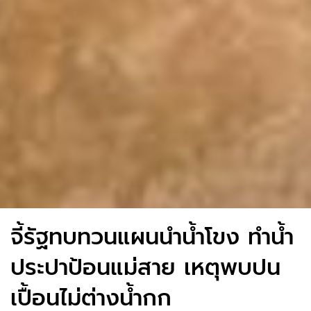
จี้รัฐทบทวนแผนนำน้ำโขง ทำน้ำ
ประปาป้อนแม่สาย เหตุพบปน
เปื้อนไม่ต่างน้ำกก