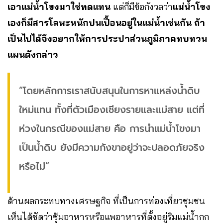
เอาแม่น้ำโขงมาใช่ทดแทน
แต่ก็มีข้อกังวลว่า
แม่น้ำโขง
เองก็มีสารโลหะหนักปนเปื้อนอยู่ในแม่น้ำเช่นกัน ถ้า
เป็นไปได้จึงอยากให้การประปาส่วนภูมิภาคทบทวน
แผนดังกล่าว
“โดยหลักการเราสนับสนุนในการหาแหล่งน้ำดิบ
ใหม่แทน ทั้งที่ตัวเมืองเชียงรายและแม่สาย แต่ที่
ห่วงในกรณีของแม่สาย คือ การนำแม่น้ำโขงมา
เป็นน้ำดิบ ยังมีความกังขาอยู่ว่าจะปลอดภัยจริง
หรือไม่”
ด้านผลกระทบทางเศรษฐกิจ ที่เป็นการท่องเที่ยวชุมชน
เห็นได้ชัดว่าซุ้มอาหารหรือแพอาหารที่ตั้งอยู่ริมแม่น้ำกก