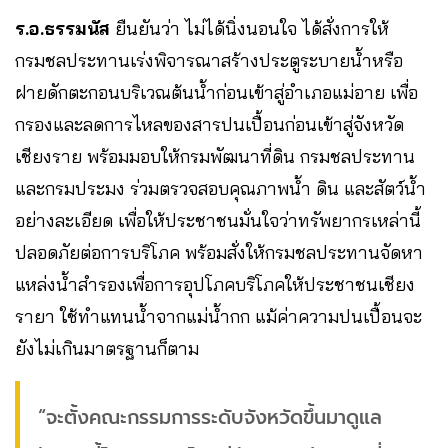
ร.อ.ธรรมนัส
ยืนยันว่า ไม่ได้นิ่งนอนใจ ได้สั่งการให้
กรมชลประทานเร่งพิจารณาสร้างประตูระบายน้ำหรือ
ฝายดักตะกอนบริเวณต้นน้ำก่อนเข้าสู่อำเภอแม่อาย เพื่อ
กรองและลดการไหลของสารปนเปื้อนก่อนเข้าสู่จังหวัด
เชียงราย พร้อมมอบให้กรมพัฒนาที่ดิน กรมชลประทาน
และกรมประมง ร่วมตรวจสอบคุณภาพน้ำ ดิน และสัตว์น้ำ
อย่างละเอียด เพื่อให้ประชาชนมั่นใจว่าทรัพยากรเหล่านี้
ปลอดภัยต่อการบริโภค พร้อมสั่งให้กรมชลประทานจัดหา
แหล่งน้ำสำรองเพื่อการอุปโภคบริโภคให้ประชาชนเชียง
รายา ใช้ทำแทนน้ำจากแม่น้ำกก แม้ค่าความปนเปื้อนจะ
ยังไม่เกินมาตรฐานก็ตาม
“จะตั้งคณะกรรมการระดับจังหวัดขึ้นมาดูแล