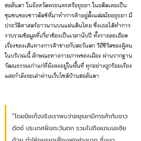
ฮอลันดา ในจังหวัดพระนครศรีอยุธยา ในอดีตเคยเป็น
ชุมชนของชาวดัตช์ที่มาทำการค้าอยู่ตั้งแต่สมัยอยุธยา มี
ประวัติศาสตร์ยาวนานบนแผ่นดินไทย ซึ่งเธอได้ทำการ
รวบรวมข้อมูลที่เกี่ยวข้องเป็นเวลานับปี ทั้งรายละเอียด
เรื่องของเส้นทางการค้าขายกับตะวันตก วิถีชีวิตของผู้คน
ในบริเวณนี้ ลักษณะทางกายภาพของเมือง ผ่านรากฐาน
วัฒนธรรมเก่าแก่ที่ยังคงอยู่ในพื้นที่ ทุกอย่างถูกร้อยเรียง
และกำลังจะเล่าผ่านเว็บไซต์บ้านฮอลันดา
“โดยข้อเท็จจริงเราพบว่าอยุธยามีการค้ากับชาว
ดัตช์ ประเทศฝั่งตะวันตก รวมไปถึงแถบเอเชีย
ด้วย ทำให้อยุธยาเฟื่องฟูอย่างมาก ซึ่งเรา