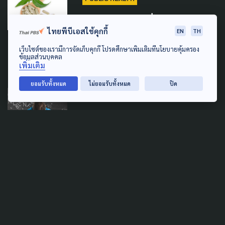
กรมการแพทย์ มั่นใจ 'ฟ้าทะลาย
ไทยพีบีเอสใช้คุกกี้
โจร' รักษาโควิดไม่รุนแรง แม้
EN
TH
ราชวิทยาลัยฯ ไม่แนะนำ
เว็บไซต์ของเรามีการจัดเก็บคุกกี้ โปรดศึกษาเพิ่มเติมที่นโยบายคุ้มครอง
ข้อมูลส่วนบุคคล
20 มิถุนายน 2025
เพิ่มเติม
ยอมรับทั้งหมด
ไม่ยอมรับทั้งหมด
ปิด
PUBLIC HEALTH
พบสัดส่วนเด็ก “Dyslexia” นัก
คิดที่ว่องไวแต่อ่านสะกดไม่
คล่อง 10% ของประชากร
16 มิถุนายน 2023
PUBLIC HEALTH
สธ.เปิด “คลินิกผู้สูงอายุ” ในโรง
พยาบาลทุกระดับ เข้าถึงบริการ