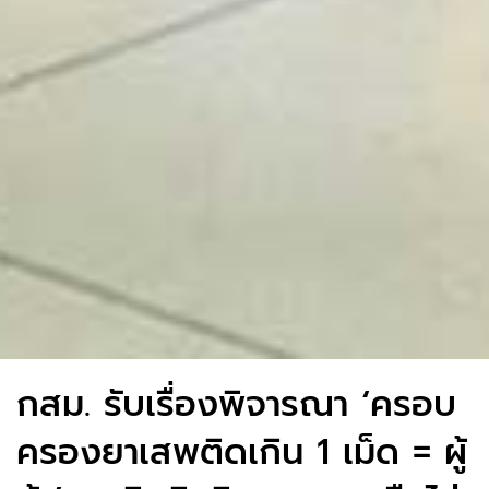
กสม. รับเรื่องพิจารณา ‘ครอบ
ครองยาเสพติดเกิน 1 เม็ด = ผู้