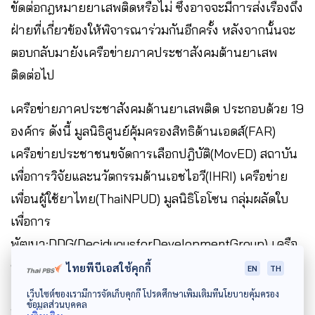
ขัดต่อกฎหมายยาเสพติดหรือไม่ ซึ่งอาจจะมีการส่งเรื่องถึง
ฝ่ายที่เกี่ยวข้องให้พิจารณาร่วมกันอีกครั้ง หลังจากนั้นจะ
ตอบกลับมายังเครือข่ายภาคประชาสังคมต้านยาเสพ
ติดต่อไป
เครือข่ายภาคประชาสังคมด้านยาเสพติด ประกอบด้วย 19
องค์กร ดังนี้ มูลนิธิศูนย์คุ้มครองสิทธิด้านเอดส์(FAR)
เครือข่ายประชาชนขจัดการเลือกปฎิบัติ(MovED) สถาบัน
เพื่อการวิจัยและนวัตกรรมด้านเอชไอวี(IHRI) เครือข่าย
เพื่อนผู้ใช้ยาไทย(ThaiNPUD) มูลนิธิโอโซน กลุ่มผลัดใบ
เพื่อการ
พัฒนา:DDG(DeciduousforDevelopmentGroup) เครือ
ข่ายผู้หญิงเพื่อสุขภาพ มูลนิธิแอพ
ไทยพีบีเอสใช้คุกกี้
EN
TH
คอม(APCOMFoundation) สมาคมฟ้าสีรุ้งแห่ง
เว็บไซต์ของเรามีการจัดเก็บคุกกี้ โปรดศึกษาเพิ่มเติมที่นโยบายคุ้มครอง
ข้อมูลส่วนบุคคล
ประเทศไทย มูลนิธิรักษ์ไทย เครือข่ายผู้ใช้ยาประเทศไทย