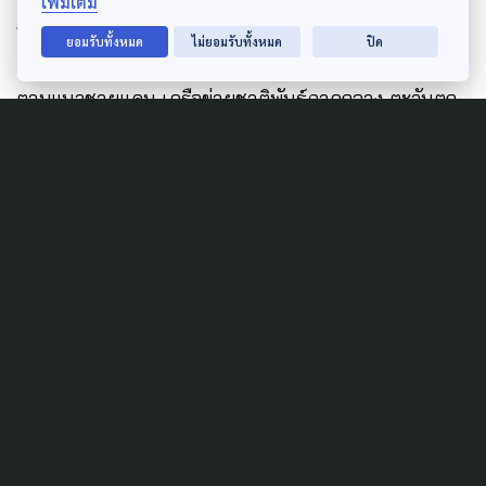
เพิ่มเติม
กลุ่ม Together กลุ่มมอบความหวัง กลุ่ม ฅ ฅน เพื่อการ
ยอมรับทั้งหมด
ไม่ยอมรับทั้งหมด
ปิด
เปลี่ยนแปลง สมาพันธ์เพื่อช่วยเหลือชาวมอญผู้ประสบภัย
ตามแนวชายแดน เครือข่ายชาติพันธุ์ภาคกลาง ตะวันตก
ตะวันออก เครือข่ายกะเหรี่ยงเพื่อวัฒนธรรมและสิ่ง
แวดล้อม ภาคตะวันตก เครือข่ายชนเผ่าพื้นเมืองแห่ง
ประเทศไทย กลุ่มส่งเสริมการเข้าถึงการสนับสนุนด้าน
สุขภาพและสังคม – APASS
Author
AUTHOR
The Active