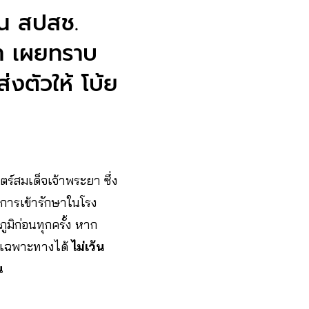
อน สปสช.
ษา เผยทราบ
งตัวให้ โบ้ย
์สมเด็จเจ้าพระยา ซึ่ง
ีการเข้ารักษาในโรง
ูมิก่อนทุกครั้ง หาก
ลเฉพาะทางได้
ไม่เว้น
น