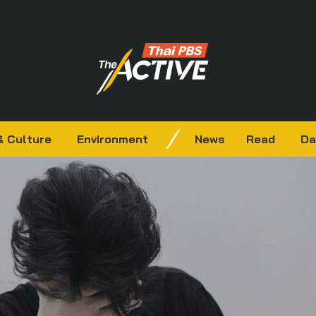
& Culture
Environment
News
Read
Da