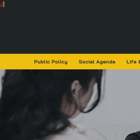
Public Policy
Social Agenda
Life 