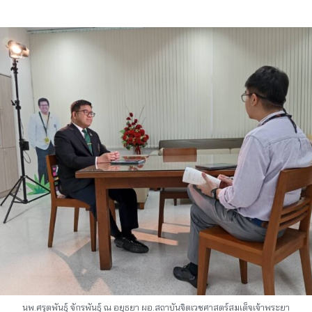
นพ.ศรุตพันธุ์ จักรพันธุ์ ณ อยุธยา ผอ.สถาบันจิตเวชศาสตร์สมเด็จเจ้าพระยา