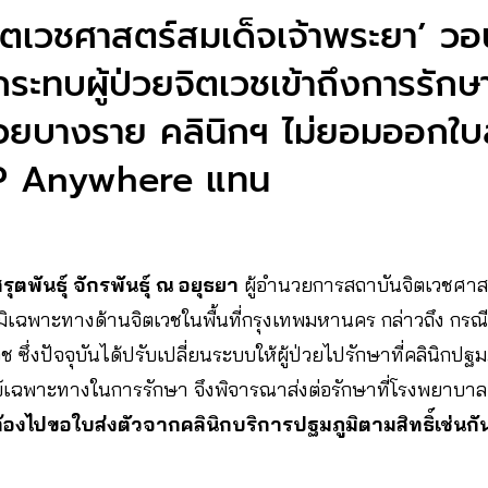
ิตเวชศาสตร์สมเด็จเจ้าพระยา’ ว
้กระทบผู้ป่วยจิตเวชเข้าถึงการรัก
่วยบางราย คลินิกฯ ไม่ยอมออกใบส่
์ OP Anywhere แทน
รุตพันธุ์ จักรพันธุ์ ณ อยุธยา
ผู้อำนวยการสถาบันจิตเวชศาสตร
มิเฉพาะทางด้านจิตเวชในพื้นที่กรุงเทพมหานคร กล่าวถึง กรณ
 ซึ่งปัจจุบันได้ปรับเปลี่ยนระบบให้ผู้ป่วยไปรักษาที่คลินิกปฐมภ
ทย์เฉพาะทางในการรักษา จึงพิจารณาส่งต่อรักษาที่โรงพยาบา
ก็ต้องไปขอใบส่งตัวจากคลินิกบริการปฐมภูมิตามสิทธิ์เช่นกั