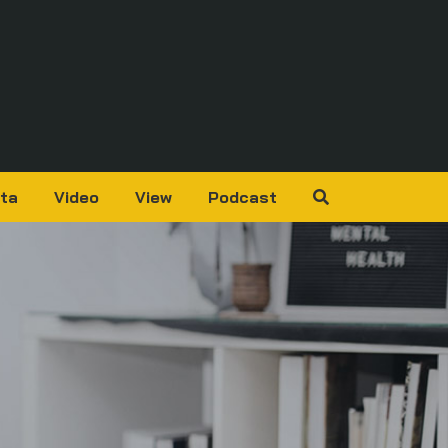
ta
Video
View
Podcast